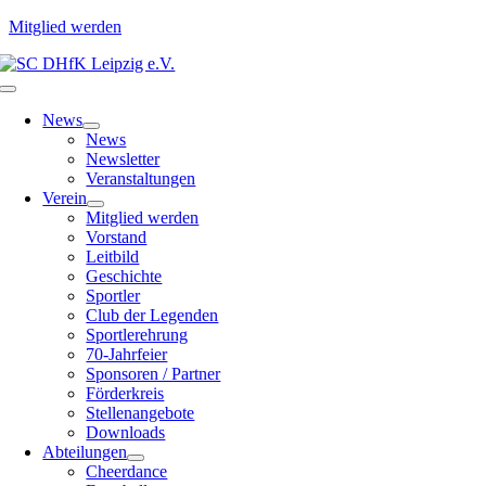
Mitglied werden
Zum
Inhalt
Toggle
springen
Navigation
News
News
Newsletter
Veranstaltungen
Verein
Mitglied werden
Vorstand
Leitbild
Geschichte
Sportler
Club der Legenden
Sportlerehrung
70-Jahrfeier
Sponsoren / Partner
Förderkreis
Stellenangebote
Downloads
Abteilungen
Cheerdance