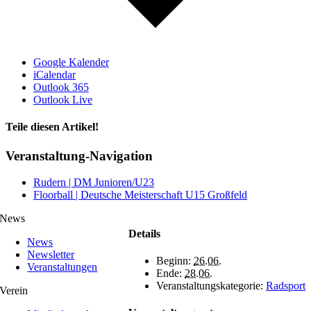
Google Kalender
iCalendar
Outlook 365
Outlook Live
Teile diesen Artikel!
Facebook
X
WhatsApp
Telegram
Veranstaltung-Navigation
Rudern | DM Junioren/U23
Floorball | Deutsche Meisterschaft U15 Großfeld
News
Details
News
Newsletter
Beginn:
26.06.
Veranstaltungen
Ende:
28.06.
Veranstaltungskategorie:
Radsport
Verein