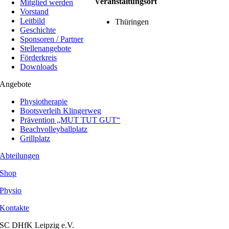
Veranstaltungsort
Mitglied werden
Vorstand
Leitbild
Thüringen
Geschichte
Sponsoren / Partner
Stellenangebote
Förderkreis
Downloads
Angebote
Physiotherapie
Bootsverleih Klingerweg
Prävention „MUT TUT GUT“
Beachvolleyballplatz
Grillplatz
Abteilungen
Shop
Physio
Kontakte
SC DHfK Leipzig e.V.