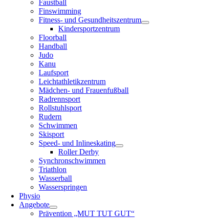
Faustball
Finswimming
Fitness- und Gesundheitszentrum
Kindersportzentrum
Floorball
Handball
Judo
Kanu
Laufsport
Leichtathletikzentrum
Mädchen- und Frauenfußball
Radrennsport
Rollstuhlsport
Rudern
Schwimmen
Skisport
Speed- und Inlineskating
Roller Derby
Synchronschwimmen
Triathlon
Wasserball
Wasserspringen
Physio
Angebote
Prävention „MUT TUT GUT“