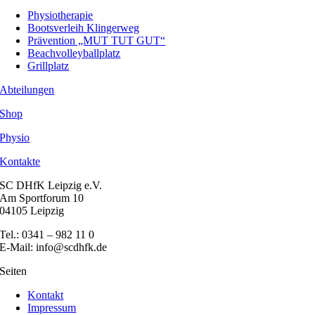
Physiotherapie
Bootsverleih Klingerweg
Prävention „MUT TUT GUT“
Beachvolleyballplatz
Grillplatz
Abteilungen
Shop
Physio
Kontakte
SC DHfK Leipzig e.V.
Am Sportforum 10
04105 Leipzig
Tel.: 0341 – 982 11 0
E-Mail: info@scdhfk.de
Seiten
Kontakt
Impressum