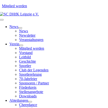
Mitglied werden
Zum
Inhalt
Toggle
springen
Navigation
News
News
Newsletter
Veranstaltungen
Verein
Mitglied werden
Vorstand
Leitbild
Geschichte
Sportler
Club der Legenden
Sportlerehrung
70-Jahrfeier
Sponsoren / Partner
Förderkreis
Stellenangebote
Downloads
Abteilungen
Cheerdance