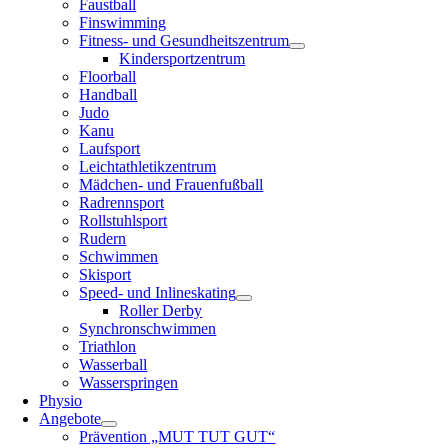
Faustball
Finswimming
Fitness- und Gesundheitszentrum
Kindersportzentrum
Floorball
Handball
Judo
Kanu
Laufsport
Leichtathletikzentrum
Mädchen- und Frauenfußball
Radrennsport
Rollstuhlsport
Rudern
Schwimmen
Skisport
Speed- und Inlineskating
Roller Derby
Synchronschwimmen
Triathlon
Wasserball
Wasserspringen
Physio
Angebote
Prävention „MUT TUT GUT“