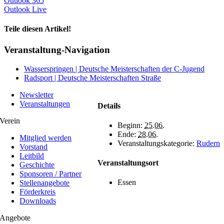
Outlook 365
Outlook Live
Teile diesen Artikel!
Facebook
X
WhatsApp
Telegram
Veranstaltung-Navigation
Wasserspringen | Deutsche Meisterschaften der C-Jugend
Radsport | Deutsche Meisterschaften Straße
Newsletter
Veranstaltungen
Details
Verein
Beginn:
25.06.
Ende:
28.06.
Mitglied werden
Veranstaltungskategorie:
Rudern
Vorstand
Leitbild
Veranstaltungsort
Geschichte
Sponsoren / Partner
Essen
Stellenangebote
Förderkreis
Downloads
Angebote