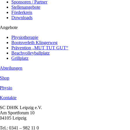
Sponsoren / Partner
Stellenangebote
Förderkreis
Downloads
Angebote
Physiotherapie
Bootsverleih Klingerweg
Prävention „MUT TUT GUT“
Beachvolleyballplatz
Grillplatz
Abteilungen
Shop
Physio
Kontakte
SC DHfK Leipzig e.V.
Am Sportforum 10
04105 Leipzig
Tel.: 0341 – 982 11 0