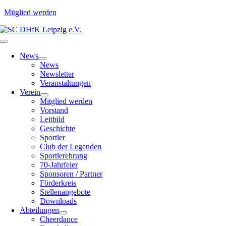
Mitglied werden
Zum
Inhalt
Toggle
springen
Navigation
News
News
Newsletter
Veranstaltungen
Verein
Mitglied werden
Vorstand
Leitbild
Geschichte
Sportler
Club der Legenden
Sportlerehrung
70-Jahrfeier
Sponsoren / Partner
Förderkreis
Stellenangebote
Downloads
Abteilungen
Cheerdance