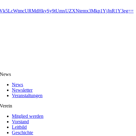
YVk5LcWtmcURMdHkySy9tUmxUZXNtemx3Mkp1YjJnR1Y3eg==
News
News
Newsletter
Veranstaltungen
Verein
Mitglied werden
Vorstand
Leitbild
Geschichte