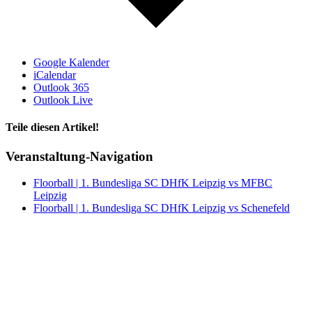
Google Kalender
iCalendar
Outlook 365
Outlook Live
Teile diesen Artikel!
Facebook
X
WhatsApp
Telegram
Veranstaltung-Navigation
Floorball | 1. Bundesliga SC DHfK Leipzig vs MFBC
Leipzig
Floorball | 1. Bundesliga SC DHfK Leipzig vs Schenefeld