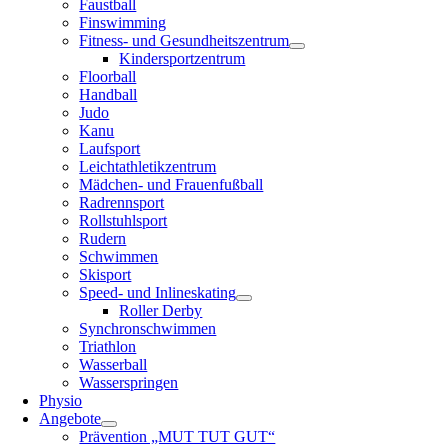
Faustball
Finswimming
Fitness- und Gesundheitszentrum
Kindersportzentrum
Floorball
Handball
Judo
Kanu
Laufsport
Leichtathletikzentrum
Mädchen- und Frauenfußball
Radrennsport
Rollstuhlsport
Rudern
Schwimmen
Skisport
Speed- und Inlineskating
Roller Derby
Synchronschwimmen
Triathlon
Wasserball
Wasserspringen
Physio
Angebote
Prävention „MUT TUT GUT“