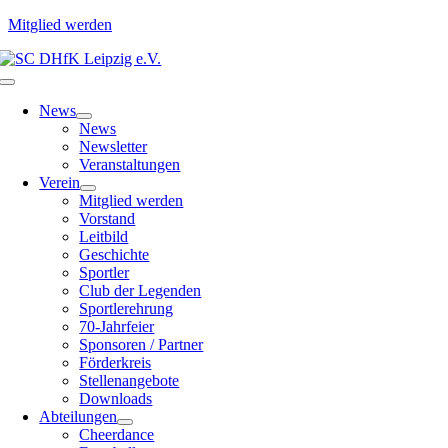
Mitglied werden
Zum
Inhalt
Toggle
springen
Navigation
News
News
Newsletter
Veranstaltungen
Verein
Mitglied werden
Vorstand
Leitbild
Geschichte
Sportler
Club der Legenden
Sportlerehrung
70-Jahrfeier
Sponsoren / Partner
Förderkreis
Stellenangebote
Downloads
Abteilungen
Cheerdance