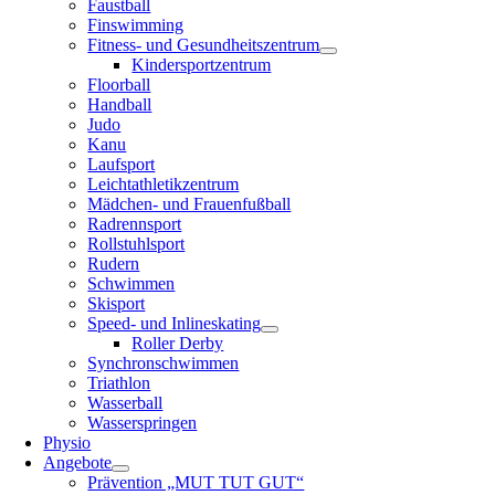
Faustball
Finswimming
Fitness- und Gesundheitszentrum
Kindersportzentrum
Floorball
Handball
Judo
Kanu
Laufsport
Leichtathletikzentrum
Mädchen- und Frauenfußball
Radrennsport
Rollstuhlsport
Rudern
Schwimmen
Skisport
Speed- und Inlineskating
Roller Derby
Synchronschwimmen
Triathlon
Wasserball
Wasserspringen
Physio
Angebote
Prävention „MUT TUT GUT“