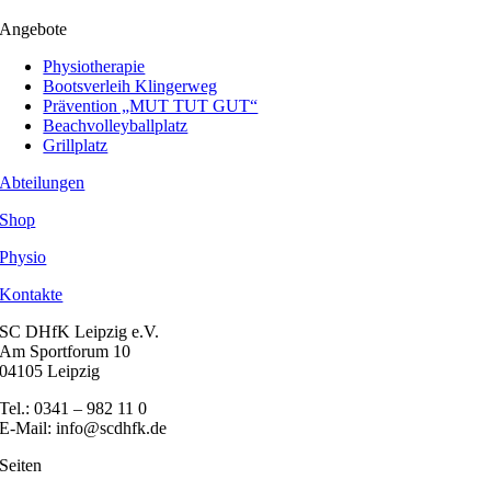
Angebote
Physiotherapie
Bootsverleih Klingerweg
Prävention „MUT TUT GUT“
Beachvolleyballplatz
Grillplatz
Abteilungen
Shop
Physio
Kontakte
SC DHfK Leipzig e.V.
Am Sportforum 10
04105 Leipzig
Tel.: 0341 – 982 11 0
E-Mail: info@scdhfk.de
Seiten