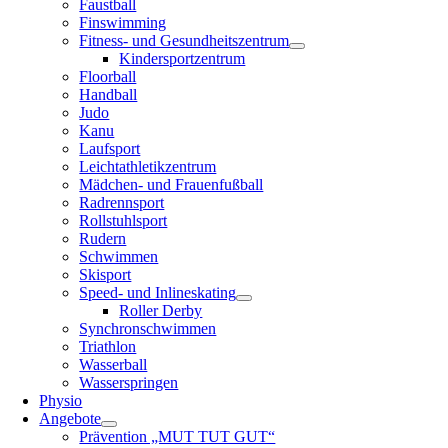
Faustball
Finswimming
Fitness- und Gesundheitszentrum
Kindersportzentrum
Floorball
Handball
Judo
Kanu
Laufsport
Leichtathletikzentrum
Mädchen- und Frauenfußball
Radrennsport
Rollstuhlsport
Rudern
Schwimmen
Skisport
Speed- und Inlineskating
Roller Derby
Synchronschwimmen
Triathlon
Wasserball
Wasserspringen
Physio
Angebote
Prävention „MUT TUT GUT“