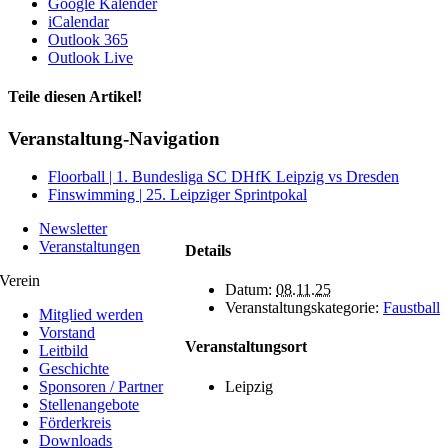
Google Kalender
iCalendar
Outlook 365
Outlook Live
Teile diesen Artikel!
Facebook
X
WhatsApp
Telegram
Veranstaltung-Navigation
Floorball | 1. Bundesliga SC DHfK Leipzig vs Dresden
Finswimming | 25. Leipziger Sprintpokal
Newsletter
Veranstaltungen
Details
Verein
Datum:
08.11.25
Veranstaltungskategorie:
Faustball
Mitglied werden
Vorstand
Veranstaltungsort
Leitbild
Geschichte
Leipzig
Sponsoren / Partner
Stellenangebote
Förderkreis
Downloads