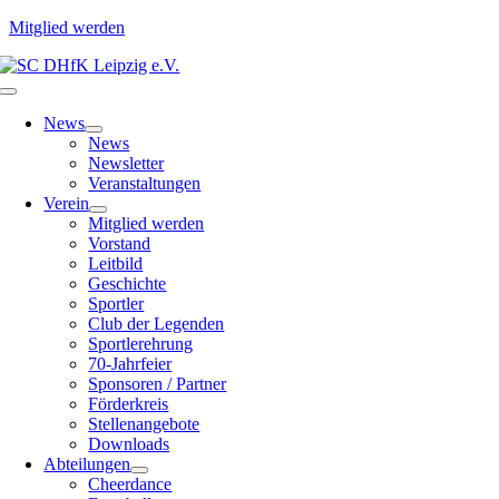
Mitglied werden
Zum
Inhalt
Toggle
springen
Navigation
News
News
Newsletter
Veranstaltungen
Verein
Mitglied werden
Vorstand
Leitbild
Geschichte
Sportler
Club der Legenden
Sportlerehrung
70-Jahrfeier
Sponsoren / Partner
Förderkreis
Stellenangebote
Downloads
Abteilungen
Cheerdance