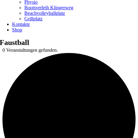
Physio
Bootsverleih Klingerweg
Beachvolleyballplatz
Grillplatz
Kontakte
Shop
Faustball
0 Veranstaltungen gefunden.