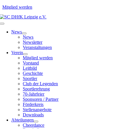
Mitglied werden
Zum
Inhalt
Toggle
springen
Navigation
News
News
Newsletter
Veranstaltungen
Verein
Mitglied werden
Vorstand
Leitbild
Geschichte
Sportler
Club der Legenden
Sportlerehrung
70-Jahrfeier
Sponsoren / Partner
Förderkreis
Stellenangebote
Downloads
Abteilungen
Cheerdance