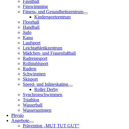
Faustball
Finswimming
Fitness- und Gesundheitszentrum
Kindersportzentrum
Floorball
Handball
Judo
Kanu
Laufsport
Leichtathletikzentrum
Mädchen- und Frauenfußball
Radrennsport
Rollstuhlsport
Rudern
Schwimmen
Skisport
Speed- und Inlineskating
Roller Derby
Synchronschwimmen
Triathlon
Wasserball
Wasserspringen
Physio
Angebote
Prävention „MUT TUT GUT“