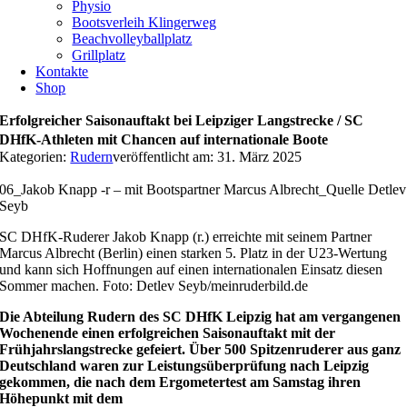
Physio
Bootsverleih Klingerweg
Beachvolleyballplatz
Grillplatz
Kontakte
Shop
Erfolgreicher Saisonauftakt bei Leipziger Langstrecke / SC
DHfK-Athleten mit Chancen auf internationale Boote
Kategorien:
Rudern
veröffentlicht am: 31. März 2025
06_Jakob Knapp -r – mit Bootspartner Marcus Albrecht_Quelle Detlev
Seyb
SC DHfK-Ruderer Jakob Knapp (r.) erreichte mit seinem Partner
Marcus Albrecht (Berlin) einen starken 5. Platz in der U23-Wertung
und kann sich Hoffnungen auf einen internationalen Einsatz diesen
Sommer machen. Foto: Detlev Seyb/meinruderbild.de
Die Abteilung Rudern des SC DHfK Leipzig hat am vergangenen
Wochenende einen erfolgreichen Saisonauftakt mit der
Frühjahrslangstrecke gefeiert. Über 500 Spitzenruderer aus ganz
Deutschland waren zur Leistungsüberprüfung nach Leipzig
gekommen, die nach dem Ergometertest am Samstag ihren
Höhepunkt mit dem