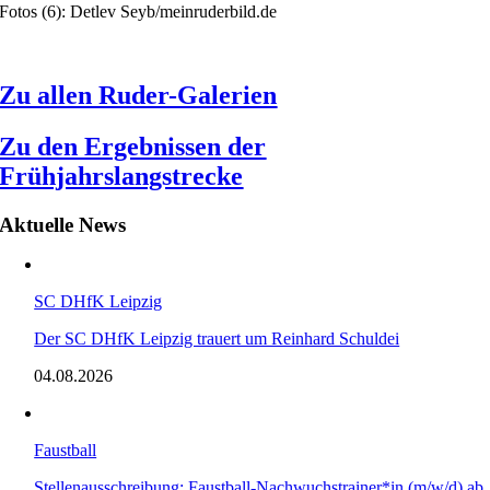
Fotos (6): Detlev Seyb/meinruderbild.de
Zu allen Ruder-Galerien
Zu den Ergebnissen der
Frühjahrslangstrecke
Aktuelle News
SC DHfK Leipzig
Der SC DHfK Leipzig trauert um Reinhard Schuldei
04.08.2026
Faustball
Stellenausschreibung: Faustball-Nachwuchstrainer*in (m/w/d) ab