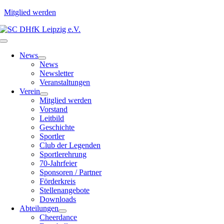
Mitglied werden
Zum
Inhalt
Toggle
springen
Navigation
News
News
Newsletter
Veranstaltungen
Verein
Mitglied werden
Vorstand
Leitbild
Geschichte
Sportler
Club der Legenden
Sportlerehrung
70-Jahrfeier
Sponsoren / Partner
Förderkreis
Stellenangebote
Downloads
Abteilungen
Cheerdance