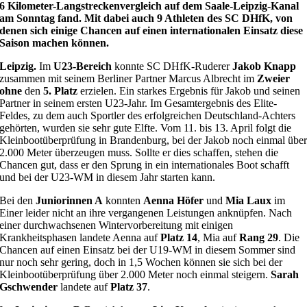
6 Kilometer-Langstreckenvergleich auf dem Saale-Leipzig-Kanal
am Sonntag fand. Mit dabei auch 9 Athleten des SC DHfK, von
denen sich einige Chancen auf einen internationalen Einsatz diese
Saison machen können.
Leipzig.
Im
U23-Bereich
konnte SC DHfK-Ruderer
Jakob Knapp
zusammen mit seinem Berliner Partner Marcus Albrecht im
Zweier
ohne
den
5. Platz
erzielen. Ein starkes Ergebnis für Jakob und seinen
Partner in seinem ersten U23-Jahr. Im Gesamtergebnis des Elite-
Feldes, zu dem auch Sportler des erfolgreichen Deutschland-Achters
gehörten, wurden sie sehr gute Elfte. Vom 11. bis 13. April folgt die
Kleinbootüberprüfung in Brandenburg, bei der Jakob noch einmal übe
2.000 Meter überzeugen muss. Sollte er dies schaffen, stehen die
Chancen gut, dass er den Sprung in ein internationales Boot schafft
und bei der U23-WM in diesem Jahr starten kann.
Bei den
Juniorinnen A
konnten
Aenna Höfer
und
Mia Laux
im
Einer leider nicht an ihre vergangenen Leistungen anknüpfen. Nach
einer durchwachsenen Wintervorbereitung mit einigen
Krankheitsphasen landete Aenna auf
Platz 14
, Mia auf
Rang 29
. Die
Chancen auf einen Einsatz bei der U19-WM in diesem Sommer sind
nur noch sehr gering, doch in 1,5 Wochen können sie sich bei der
Kleinbootüberprüfung über 2.000 Meter noch einmal steigern.
Sarah
Gschwender
landete auf
Platz 37
.