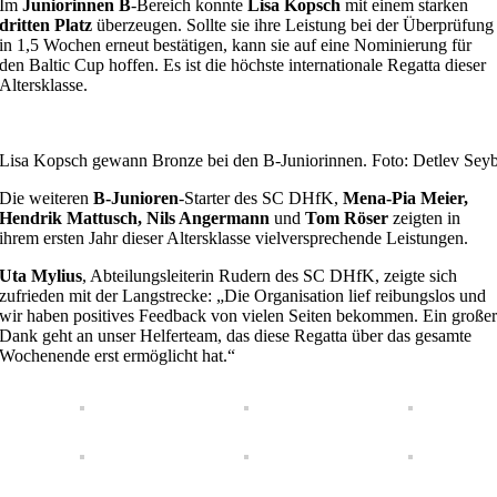
Im
Juniorinnen B
-Bereich konnte
Lisa Kopsch
mit einem starken
dritten Platz
überzeugen. Sollte sie ihre Leistung bei der Überprüfung
in 1,5 Wochen erneut bestätigen, kann sie auf eine Nominierung für
den Baltic Cup hoffen. Es ist die höchste internationale Regatta dieser
Altersklasse.
Lisa Kopsch gewann Bronze bei den B-Juniorinnen. Foto: Detlev Seyb
Die weiteren
B-Junioren
-Starter des SC DHfK,
Mena-Pia Meier,
Hendrik Mattusch, Nils Angermann
und
Tom Röser
zeigten in
ihrem ersten Jahr dieser Altersklasse vielversprechende Leistungen.
Uta Mylius
, Abteilungsleiterin Rudern des SC DHfK, zeigte sich
zufrieden mit der Langstrecke: „Die Organisation lief reibungslos und
wir haben positives Feedback von vielen Seiten bekommen. Ein große
Dank geht an unser Helferteam, das diese Regatta über das gesamte
Wochenende erst ermöglicht hat.“