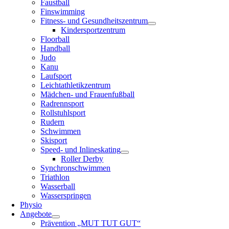
Faustball
Finswimming
Fitness- und Gesundheitszentrum
Kindersportzentrum
Floorball
Handball
Judo
Kanu
Laufsport
Leichtathletikzentrum
Mädchen- und Frauenfußball
Radrennsport
Rollstuhlsport
Rudern
Schwimmen
Skisport
Speed- und Inlineskating
Roller Derby
Synchronschwimmen
Triathlon
Wasserball
Wasserspringen
Physio
Angebote
Prävention „MUT TUT GUT“