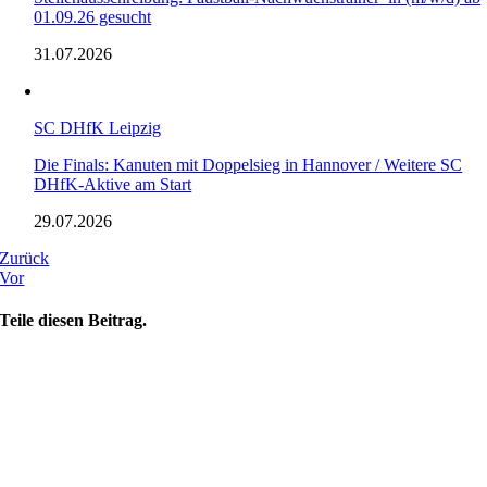
01.09.26 gesucht
31.07.2026
SC DHfK Leipzig
Die Finals: Kanuten mit Doppelsieg in Hannover / Weitere SC
DHfK-Aktive am Start
29.07.2026
Zurück
Vor
Teile diesen Beitrag.