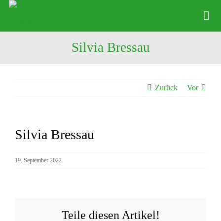
Zum
Inhalt
Tog
springen
Nav
Silvia Bressau
News
Verein
Zurück
Vor
Abteilungen
Physio
Silvia Bressau
Zeige
Angebote
grösseres
Bild
19. September 2022
Kontakte
Shop
Teile diesen Artikel!