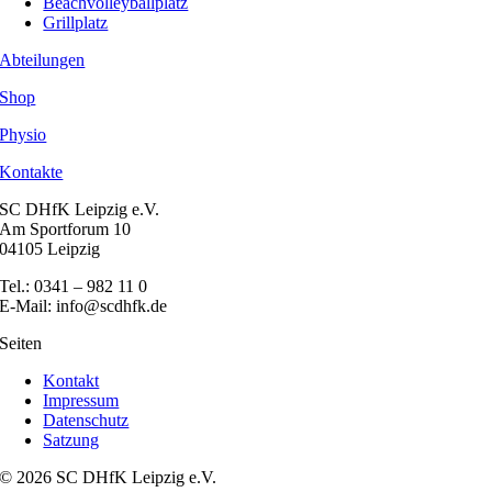
Beachvolleyballplatz
Grillplatz
Abteilungen
Shop
Physio
Kontakte
SC DHfK Leipzig e.V.
Am Sportforum 10
04105 Leipzig
Tel.: 0341 – 982 11 0
E-Mail: info@scdhfk.de
Seiten
Kontakt
Impressum
Datenschutz
Satzung
© 2026 SC DHfK Leipzig e.V.