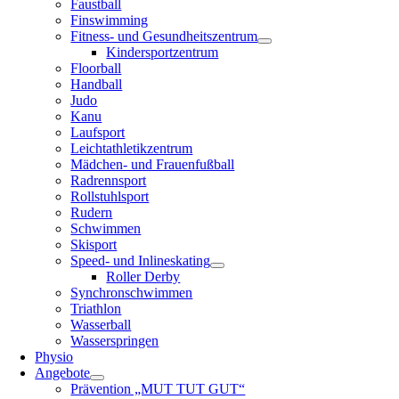
Faustball
Finswimming
Fitness- und Gesundheitszentrum
Kindersportzentrum
Floorball
Handball
Judo
Kanu
Laufsport
Leichtathletikzentrum
Mädchen- und Frauenfußball
Radrennsport
Rollstuhlsport
Rudern
Schwimmen
Skisport
Speed- und Inlineskating
Roller Derby
Synchronschwimmen
Triathlon
Wasserball
Wasserspringen
Physio
Angebote
Prävention „MUT TUT GUT“