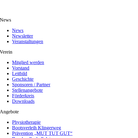
News
News
Newsletter
Veranstaltungen
Verein
Mitglied werden
Vorstand
Leitbild
Geschichte
Sponsoren / Partner
Stellenangebote
Förderkreis
Downloads
Angebote
Physiotherapie
Bootsverleih Klingerweg
Prävention „MUT TUT GUT“