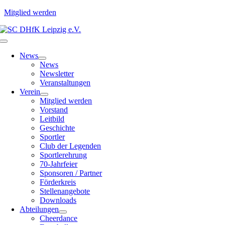
Mitglied werden
Zum
Inhalt
Toggle
springen
Navigation
News
News
Newsletter
Veranstaltungen
Verein
Mitglied werden
Vorstand
Leitbild
Geschichte
Sportler
Club der Legenden
Sportlerehrung
70-Jahrfeier
Sponsoren / Partner
Förderkreis
Stellenangebote
Downloads
Abteilungen
Cheerdance