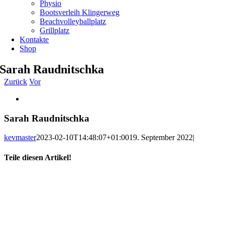
Physio
Bootsverleih Klingerweg
Beachvolleyballplatz
Grillplatz
Kontakte
Shop
Sarah Raudnitschka
Zurück
Vor
Zeige
grösseres
Bild
Sarah Raudnitschka
kevmaster
2023-02-10T14:48:07+01:00
19. September 2022
|
Teile diesen Artikel!
Facebook
X
WhatsApp
Telegram