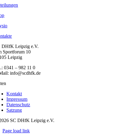
teilungen
op
ysio
ntakte
 DHfK Leipzig e.V.
 Sportforum 10
105 Leipzig
l.: 0341 – 982 11 0
Mail: info@scdhfk.de
iten
Kontakt
Impressum
Datenschutz
Satzung
2026 SC DHfK Leipzig e.V.
Page load link
Nach