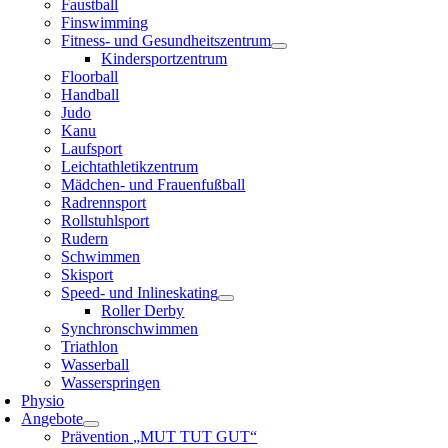
Faustball
Finswimming
Fitness- und Gesundheitszentrum
Kindersportzentrum
Floorball
Handball
Judo
Kanu
Laufsport
Leichtathletikzentrum
Mädchen- und Frauenfußball
Radrennsport
Rollstuhlsport
Rudern
Schwimmen
Skisport
Speed- und Inlineskating
Roller Derby
Synchronschwimmen
Triathlon
Wasserball
Wasserspringen
Physio
Angebote
Prävention „MUT TUT GUT“