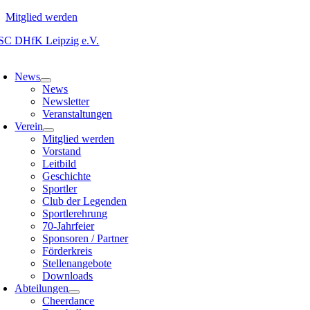
Mitglied werden
Zum
Inhalt
oggle
springen
avigation
News
News
Newsletter
Veranstaltungen
Verein
Mitglied werden
Vorstand
Leitbild
Geschichte
Sportler
Club der Legenden
Sportlerehrung
70-Jahrfeier
Sponsoren / Partner
Förderkreis
Stellenangebote
Downloads
Abteilungen
Cheerdance