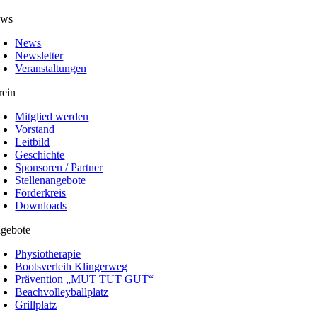
ws
News
Newsletter
Veranstaltungen
rein
Mitglied werden
Vorstand
Leitbild
Geschichte
Sponsoren / Partner
Stellenangebote
Förderkreis
Downloads
gebote
Physiotherapie
Bootsverleih Klingerweg
Prävention „MUT TUT GUT“
Beachvolleyballplatz
Grillplatz