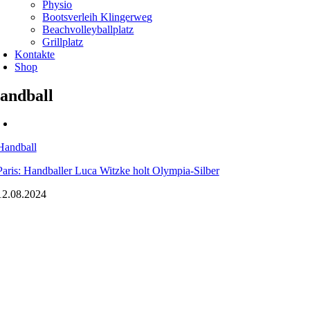
Physio
Bootsverleih Klingerweg
Beachvolleyballplatz
Grillplatz
Kontakte
Shop
andball
Handball
Paris: Handballer Luca Witzke holt Olympia-Silber
12.08.2024