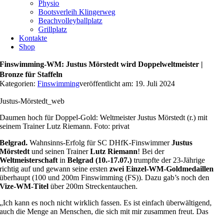
Physio
Bootsverleih Klingerweg
Beachvolleyballplatz
Grillplatz
Kontakte
Shop
Finswimming-WM: Justus Mörstedt wird Doppelweltmeister |
Bronze für Staffeln
Kategorien:
Finswimming
veröffentlicht am: 19. Juli 2024
Justus-Mörstedt_web
Daumen hoch für Doppel-Gold: Weltmeister Justus Mörstedt (r.) mit
seinem Trainer Lutz Riemann. Foto: privat
Belgrad.
Wahnsinns-Erfolg für SC DHfK-Finswimmer
Justus
Mörstedt
und seinen Trainer
Lutz Riemann
! Bei der
Weltmeisterschaft
in
Belgrad (10.-17.07.)
trumpfte der 23-Jährige
richtig auf und gewann seine ersten
zwei Einzel-WM-Goldmedaillen
überhaupt (100 und 200m Finswimming (FS)). Dazu gab’s noch den
Vize-WM-Titel
über 200m Streckentauchen.
„Ich kann es noch nicht wirklich fassen. Es ist einfach überwältigend,
auch die Menge an Menschen, die sich mit mir zusammen freut. Das