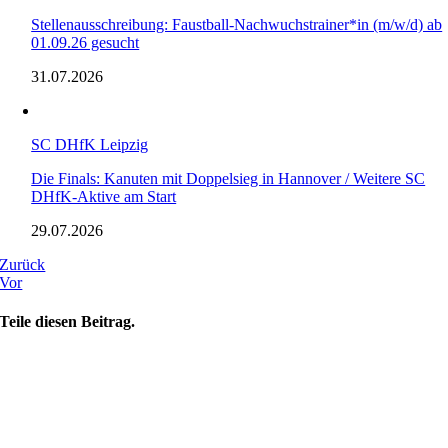
Stellenausschreibung: Faustball-Nachwuchstrainer*in (m/w/d) ab
01.09.26 gesucht
31.07.2026
SC DHfK Leipzig
Die Finals: Kanuten mit Doppelsieg in Hannover / Weitere SC
DHfK-Aktive am Start
29.07.2026
Zurück
Vor
Teile diesen Beitrag.