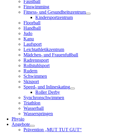
Faustball
Finswimming
Fitness- und Gesundheitszentrum
Kindersportzentrum
Floorball
Handball
Judo
Kanu
Laufsport
Leichtathletikzentrum
Mädchen- und Frauenfußball
Radrennsport
Rollstuhlsport
Rudern
Schwimmen
Skisport
Speed- und Inlineskating
Roller Derby
Synchronschwimmen
Triathlon
Wasserball
Wasserspringen
Physio
Angebote
Prävention „MUT TUT GUT“