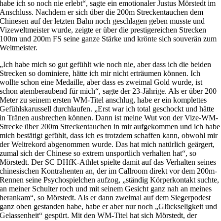
habe ich so noch nie erlebt“, sagte ein emotionaler Justus Mörstedt im
Anschluss. Nachdem er sich über die 200m Streckentauchen dem
Chinesen auf der letzten Bahn noch geschlagen geben musste und
Vizeweltmeister wurde, zeigte er über die prestigereichen Strecken
100m und 200m FS seine ganze Stärke und krönte sich souverän zum
Weltmeister.
„Ich habe mich so gut gefühlt wie noch nie, aber dass ich die beiden
Strecken so dominiere, hätte ich mir nicht erträumen können. Ich
wollte schon eine Medaille, aber dass es zweimal Gold wurde, ist
schon atemberaubend für mich“, sagte der 23-Jährige. Als er über 200
Meter zu seinem ersten WM-Titel anschlug, habe er ein komplettes
Gefühlskarussell durchlaufen. „Erst war ich total geschockt und hätte
in Tränen ausbrechen können. Dann ist meine Wut von der Vize-WM-
Strecke über 200m Streckentauchen in mir aufgekommen und ich habe
mich bestätigt gefühlt, dass ich es trotzdem schaffen kann, obwohl mir
der Weltrekord abgenommen wurde. Das hat mich natürlich geärgert,
zumal sich der Chinese so extrem unsportlich verhalten hat“, so
Mörstedt. Der SC DHfK-Athlet spielte damit auf das Verhalten seines
chinesischen Kontrahenten an, der im Callroom direkt vor dem 200m-
Rennen seine Psychospielchen aufzog, „ständig Körperkontakt suchte,
an meiner Schulter roch und mit seinem Gesicht ganz nah an meines
herankam“, so Mörstedt. Als er dann zweimal auf dem Siegerpodest
ganz oben gestanden habe, habe er aber nur noch „Glückseligkeit und
Gelassenheit“ gespürt. Mit den WM-Titel hat sich Mörstedt, der