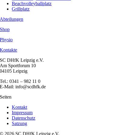
Beachvolleyballplatz
Grillplatz
Abteilungen
Shop
Physio
Kontakte
SC DHfK Leipzig e.V.
Am Sportforum 10
04105 Leipzig
Tel.: 0341 – 982 11 0
E-Mail: info@scdhfk.de
Seiten
Kontakt
Impressum
Datenschutz
Satzung
© 2026 SC DHfK Leipzig e.V.