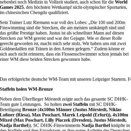
nebenbei noch Medizin in Vollzeit studiert, auch schon für die
World
Games 2025
, den höchsten Wettkampf nicht-olympischer Sportarten,
im chinesischen Chengdu qualifiziert.
Sein Trainer Lutz Riemann war voll des Lobes: „Die 100 und 200m
Finswimming sind die Strecken, die am meisten umkämpft sind und
das größte Prestige haben. Justus ist als schnellster Mann auf diesen
Strecken zur WM gereist und war der Gejagte. Wie er dieser Rolle
gerecht geworden ist, macht mich sehr stolz. Wir haben uns mit zwei
Goldmedaillen mit Tränen in den Armen gelegen.“ Zudem könne er
sich auch nicht erinnern, dass ein Flossenschwimmer schon jemals bei
einer WM diese beiden Strecken gewonnen habe.
Das erfolgreiche deutsche WM-Team mit unseren Leipziger Startern. Fo
Staffeln holen WM-Bronze
Neben dem Überflieger Mörstedt zeigte auch das gesamte SC DHfK-
Team gute Leistungen. So holten
zwei Staffeln
mit SC DHfK-
Beteiligung
Bronze
(
4x100m Männer (Justus Mörstedt, Niklas
Loßner (Riesa), Max Poschart, Marek Leipold (Erfurt)), 4x100m
Mixed (Max Poschart, Lilly Placzek (Dresden), Justus Mörstedt,
Nadja Barthel
)). SC DHfK-Finswimmerin
Nadja Barthel
knüpfte in
den Staffeln und ihre Einzelstarts an ihre guten Auftritte der Deutschen