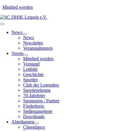
Mitglied werden
Zum
Inhalt
Toggle
springen
Navigation
News
News
Newsletter
Veranstaltungen
Verein
Mitglied werden
Vorstand
Leitbild
Geschichte
Sportler
Club der Legenden
Sportlerehrung
70-Jahrfeier
Sponsoren / Partner
Förderkreis
Stellenangebote
Downloads
Abteilungen
Cheerdance