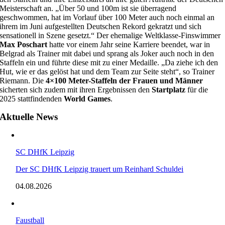
Meisterschaft an. „Über 50 und 100m ist sie überragend
geschwommen, hat im Vorlauf über 100 Meter auch noch einmal an
ihrem im Juni aufgestellten Deutschen Rekord gekratzt und sich
sensationell in Szene gesetzt.“ Der ehemalige Weltklasse-Finswimmer
Max Poschart
hatte vor einem Jahr seine Karriere beendet, war in
Belgrad als Trainer mit dabei und sprang als Joker auch noch in den
Staffeln ein und führte diese mit zu einer Medaille. „Da ziehe ich den
Hut, wie er das gelöst hat und dem Team zur Seite steht“, so Trainer
Riemann. Die
4×100 Meter-Staffeln der Frauen und Männer
sicherten sich zudem mit ihren Ergebnissen den
Startplatz
für die
2025 stattfindenden
World Games
.
Aktuelle News
SC DHfK Leipzig
Der SC DHfK Leipzig trauert um Reinhard Schuldei
04.08.2026
Faustball