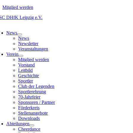
Mitglied werden
Zum
Inhalt
oggle
springen
avigation
News
News
Newsletter
Veranstaltungen
Verein
Mitglied werden
Vorstand
Leitbild
Geschichte
Sportler
Club der Legenden
Sportlerehrung
70-Jahrfeier
Sponsoren / Partner
Förderkreis
Stellenangebote
Downloads
Abteilungen
Cheerdance