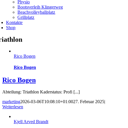
Physio
Bootsverleih Klingerweg
Beachvolleyballplatz
Grillplatz
Kontakte
Shop
riathlon
Rico Bogen
Rico Bogen
Rico Bogen
Abteilung: Triathlon Kaderstatus: Profi [...]
marketing
2026-03-06T10:08:10+01:00
27. Februar 2025
|
Weiterlesen
Kjell Arved Brandt