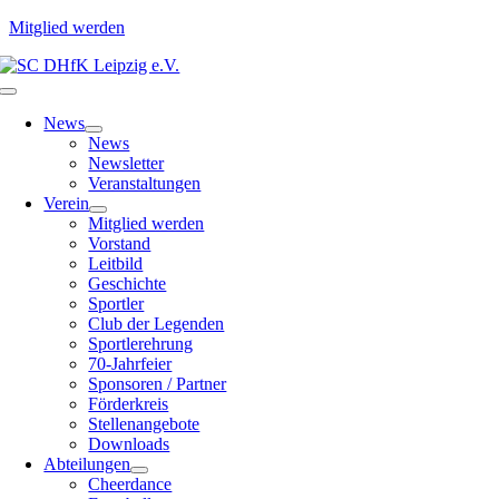
Mitglied werden
Zum
Inhalt
Toggle
springen
Navigation
News
News
Newsletter
Veranstaltungen
Verein
Mitglied werden
Vorstand
Leitbild
Geschichte
Sportler
Club der Legenden
Sportlerehrung
70-Jahrfeier
Sponsoren / Partner
Förderkreis
Stellenangebote
Downloads
Abteilungen
Cheerdance