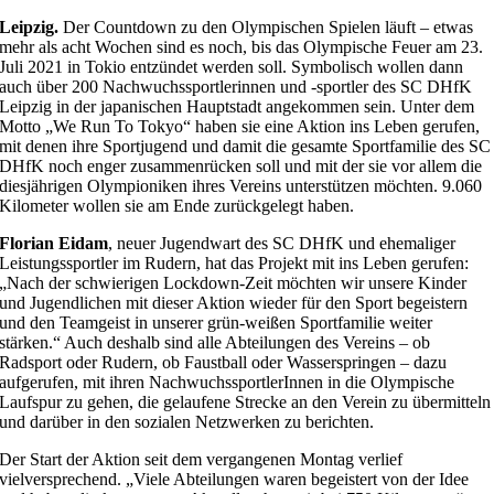
Leipzig.
Der Countdown zu den Olympischen Spielen läuft – etwas
mehr als acht Wochen sind es noch, bis das Olympische Feuer am 23.
Juli 2021 in Tokio entzündet werden soll. Symbolisch wollen dann
auch über 200 Nachwuchssportlerinnen und -sportler des SC DHfK
Leipzig in der japanischen Hauptstadt angekommen sein. Unter dem
Motto „We Run To Tokyo“ haben sie eine Aktion ins Leben gerufen,
mit denen ihre Sportjugend und damit die gesamte Sportfamilie des SC
DHfK noch enger zusammenrücken soll und mit der sie vor allem die
diesjährigen Olympioniken ihres Vereins unterstützen möchten. 9.060
Kilometer wollen sie am Ende zurückgelegt haben.
Florian Eidam
, neuer Jugendwart des SC DHfK und ehemaliger
Leistungssportler im Rudern, hat das Projekt mit ins Leben gerufen:
„Nach der schwierigen Lockdown-Zeit möchten wir unsere Kinder
und Jugendlichen mit dieser Aktion wieder für den Sport begeistern
und den Teamgeist in unserer grün-weißen Sportfamilie weiter
stärken.“ Auch deshalb sind alle Abteilungen des Vereins – ob
Radsport oder Rudern, ob Faustball oder Wasserspringen – dazu
aufgerufen, mit ihren NachwuchssportlerInnen in die Olympische
Laufspur zu gehen, die gelaufene Strecke an den Verein zu übermitteln
und darüber in den sozialen Netzwerken zu berichten.
Der Start der Aktion seit dem vergangenen Montag verlief
vielversprechend. „Viele Abteilungen waren begeistert von der Idee