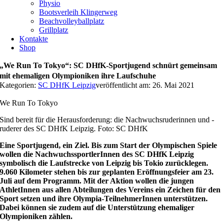
Physio
Bootsverleih Klingerweg
Beachvolleyballplatz
Grillplatz
Kontakte
Shop
„We Run To Tokyo“: SC DHfK-Sportjugend schnürt gemeinsam
mit ehemaligen Olympioniken ihre Laufschuhe
Kategorien:
SC DHfK Leipzig
veröffentlicht am: 26. Mai 2021
We Run To Tokyo
Sind bereit für die Herausforderung: die Nachwuchsruderinnen und -
ruderer des SC DHfK Leipzig. Foto: SC DHfK
Eine Sportjugend, ein Ziel. Bis zum Start der Olympischen Spiele
wollen die NachwuchssportlerInnen des SC DHfK Leipzig
symbolisch die Laufstrecke von Leipzig bis Tokio zurücklegen.
9.060 Kilometer stehen bis zur geplanten Eröffnungsfeier am 23.
Juli auf dem Programm. Mit der Aktion wollen die jungen
AthletInnen aus allen Abteilungen des Vereins ein Zeichen für den
Sport setzen und ihre Olympia-TeilnehmerInnen unterstützen.
Dabei können sie zudem auf die Unterstützung ehemaliger
Olympioniken zählen.