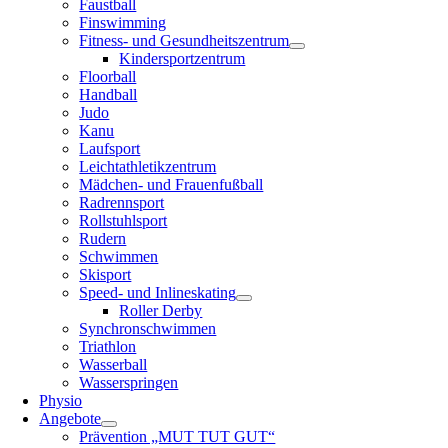
Faustball
Finswimming
Fitness- und Gesundheitszentrum
Kindersportzentrum
Floorball
Handball
Judo
Kanu
Laufsport
Leichtathletikzentrum
Mädchen- und Frauenfußball
Radrennsport
Rollstuhlsport
Rudern
Schwimmen
Skisport
Speed- und Inlineskating
Roller Derby
Synchronschwimmen
Triathlon
Wasserball
Wasserspringen
Physio
Angebote
Prävention „MUT TUT GUT“