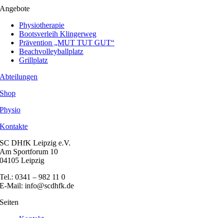
Angebote
Physiotherapie
Bootsverleih Klingerweg
Prävention „MUT TUT GUT“
Beachvolleyballplatz
Grillplatz
Abteilungen
Shop
Physio
Kontakte
SC DHfK Leipzig e.V.
Am Sportforum 10
04105 Leipzig
Tel.: 0341 – 982 11 0
E-Mail: info@scdhfk.de
Seiten