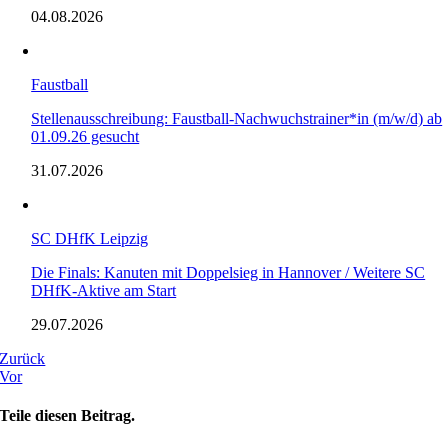
04.08.2026
Faustball
Stellenausschreibung: Faustball-Nachwuchstrainer*in (m/w/d) ab
01.09.26 gesucht
31.07.2026
SC DHfK Leipzig
Die Finals: Kanuten mit Doppelsieg in Hannover / Weitere SC
DHfK-Aktive am Start
29.07.2026
Zurück
Vor
Teile diesen Beitrag.