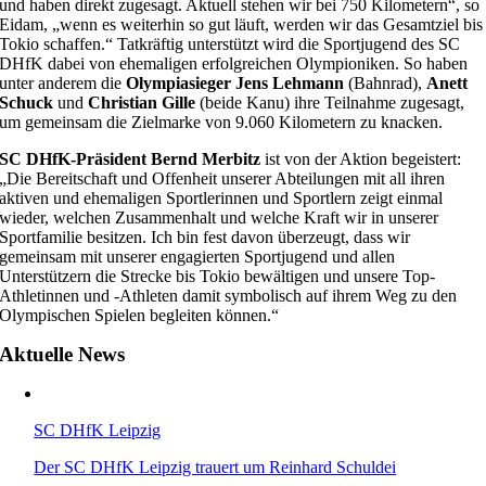
und haben direkt zugesagt. Aktuell stehen wir bei 750 Kilometern“, so
Eidam, „wenn es weiterhin so gut läuft, werden wir das Gesamtziel bis
Tokio schaffen.“ Tatkräftig unterstützt wird die Sportjugend des SC
DHfK dabei von ehemaligen erfolgreichen Olympioniken. So haben
unter anderem die
Olympiasieger Jens Lehmann
(Bahnrad),
Anett
Schuck
und
Christian Gille
(beide Kanu) ihre Teilnahme zugesagt,
um gemeinsam die Zielmarke von 9.060 Kilometern zu knacken.
SC DHfK-Präsident Bernd Merbitz
ist von der Aktion begeistert:
„Die Bereitschaft und Offenheit unserer Abteilungen mit all ihren
aktiven und ehemaligen Sportlerinnen und Sportlern zeigt einmal
wieder, welchen Zusammenhalt und welche Kraft wir in unserer
Sportfamilie besitzen. Ich bin fest davon überzeugt, dass wir
gemeinsam mit unserer engagierten Sportjugend und allen
Unterstützern die Strecke bis Tokio bewältigen und unsere Top-
Athletinnen und -Athleten damit symbolisch auf ihrem Weg zu den
Olympischen Spielen begleiten können.“
Aktuelle News
SC DHfK Leipzig
Der SC DHfK Leipzig trauert um Reinhard Schuldei