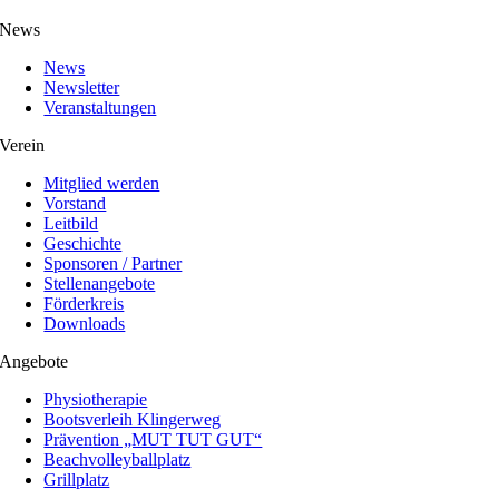
News
News
Newsletter
Veranstaltungen
Verein
Mitglied werden
Vorstand
Leitbild
Geschichte
Sponsoren / Partner
Stellenangebote
Förderkreis
Downloads
Angebote
Physiotherapie
Bootsverleih Klingerweg
Prävention „MUT TUT GUT“
Beachvolleyballplatz
Grillplatz