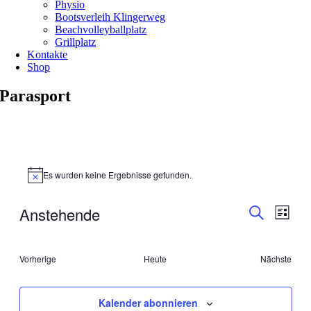
Physio
Bootsverleih Klingerweg
Beachvolleyballplatz
Grillplatz
Kontakte
Shop
Parasport
Veranstaltungen
Es wurden keine Ergebnisse gefunden.
Hinweis
Veranstal
Veran
Anstehende
Liste
Ansic
Suche
Suche
Datum
Navig
wählen.
und
Veranstaltungen
Vorherige
Heute
Nächste
Ansichten
Veransta
Navigati
Kalender abonnieren