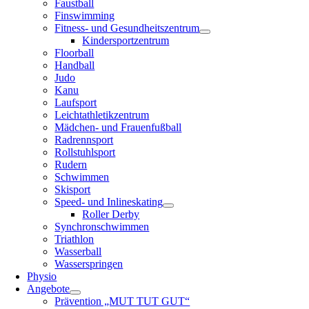
Faustball
Finswimming
Fitness- und Gesundheitszentrum
Kindersportzentrum
Floorball
Handball
Judo
Kanu
Laufsport
Leichtathletikzentrum
Mädchen- und Frauenfußball
Radrennsport
Rollstuhlsport
Rudern
Schwimmen
Skisport
Speed- und Inlineskating
Roller Derby
Synchronschwimmen
Triathlon
Wasserball
Wasserspringen
Physio
Angebote
Prävention „MUT TUT GUT“