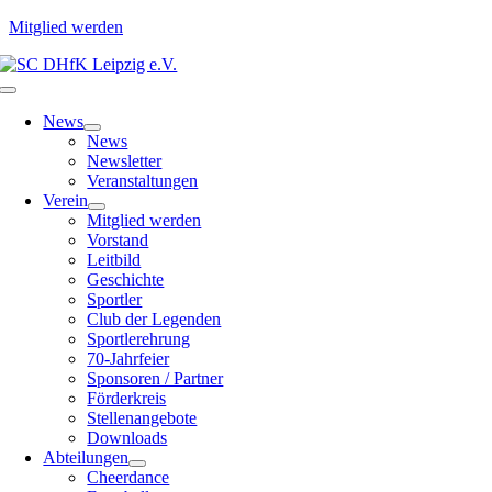
Mitglied werden
Zum
Inhalt
Toggle
springen
Navigation
News
News
Newsletter
Veranstaltungen
Verein
Mitglied werden
Vorstand
Leitbild
Geschichte
Sportler
Club der Legenden
Sportlerehrung
70-Jahrfeier
Sponsoren / Partner
Förderkreis
Stellenangebote
Downloads
Abteilungen
Cheerdance