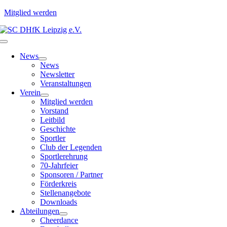
Mitglied werden
Zum
Inhalt
Toggle
springen
Navigation
News
News
Newsletter
Veranstaltungen
Verein
Mitglied werden
Vorstand
Leitbild
Geschichte
Sportler
Club der Legenden
Sportlerehrung
70-Jahrfeier
Sponsoren / Partner
Förderkreis
Stellenangebote
Downloads
Abteilungen
Cheerdance