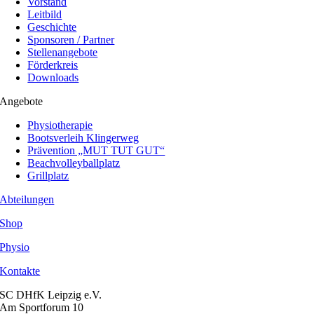
Vorstand
Leitbild
Geschichte
Sponsoren / Partner
Stellenangebote
Förderkreis
Downloads
Angebote
Physiotherapie
Bootsverleih Klingerweg
Prävention „MUT TUT GUT“
Beachvolleyballplatz
Grillplatz
Abteilungen
Shop
Physio
Kontakte
SC DHfK Leipzig e.V.
Am Sportforum 10