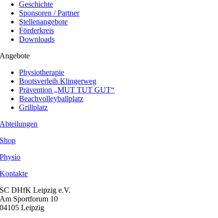
Geschichte
Sponsoren / Partner
Stellenangebote
Förderkreis
Downloads
Angebote
Physiotherapie
Bootsverleih Klingerweg
Prävention „MUT TUT GUT“
Beachvolleyballplatz
Grillplatz
Abteilungen
Shop
Physio
Kontakte
SC DHfK Leipzig e.V.
Am Sportforum 10
04105 Leipzig