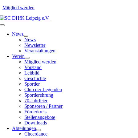
Mitglied werden
Zum
Inhalt
Toggle
springen
Navigation
News
News
Newsletter
Veranstaltungen
Verein
Mitglied werden
Vorstand
Leitbild
Geschichte
Sportler
Club der Legenden
Sportlerehrung
70-Jahrfeier
Sponsoren / Partner
Förderkreis
Stellenangebote
Downloads
Abteilungen
Cheerdance