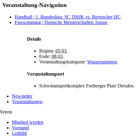
Facebook
X
WhatsApp
Telegram
Veranstaltung-Navigation
Handball | 1. Bundesliga: SC DHfK vs. Bergischer HC
Finswimming | Deutsche Meisterschaften Apnoe
Details
Beginn:
05.03.
Ende:
08.03.
Veranstaltungskategorie:
Wasserspringen
Veranstaltungsort
Schwimmsportkomplex Freiberger Platz Dresden
Newsletter
Veranstaltungen
Verein
Mitglied werden
Vorstand
Leitbild