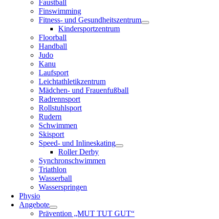
Faustball
Finswimming
Fitness- und Gesundheitszentrum
Kindersportzentrum
Floorball
Handball
Judo
Kanu
Laufsport
Leichtathletikzentrum
Mädchen- und Frauenfußball
Radrennsport
Rollstuhlsport
Rudern
Schwimmen
Skisport
Speed- und Inlineskating
Roller Derby
Synchronschwimmen
Triathlon
Wasserball
Wasserspringen
Physio
Angebote
Prävention „MUT TUT GUT“