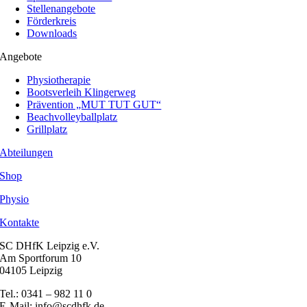
Stellenangebote
Förderkreis
Downloads
Angebote
Physiotherapie
Bootsverleih Klingerweg
Prävention „MUT TUT GUT“
Beachvolleyballplatz
Grillplatz
Abteilungen
Shop
Physio
Kontakte
SC DHfK Leipzig e.V.
Am Sportforum 10
04105 Leipzig
Tel.: 0341 – 982 11 0
E-Mail: info@scdhfk.de