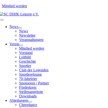
Mitglied werden
Zum
Inhalt
Toggle
springen
Navigation
News
News
Newsletter
Veranstaltungen
Verein
Mitglied werden
Vorstand
Leitbild
Geschichte
Sportler
Club der Legenden
Sportlerehrung
70-Jahrfeier
Sponsoren / Partner
Förderkreis
Stellenangebote
Downloads
Abteilungen
Cheerdance