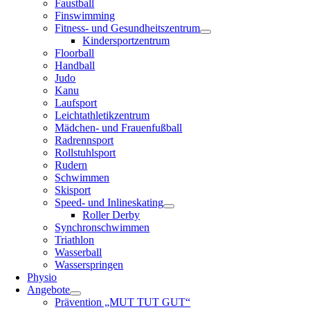
Faustball
Finswimming
Fitness- und Gesundheitszentrum
Kindersportzentrum
Floorball
Handball
Judo
Kanu
Laufsport
Leichtathletikzentrum
Mädchen- und Frauenfußball
Radrennsport
Rollstuhlsport
Rudern
Schwimmen
Skisport
Speed- und Inlineskating
Roller Derby
Synchronschwimmen
Triathlon
Wasserball
Wasserspringen
Physio
Angebote
Prävention „MUT TUT GUT“