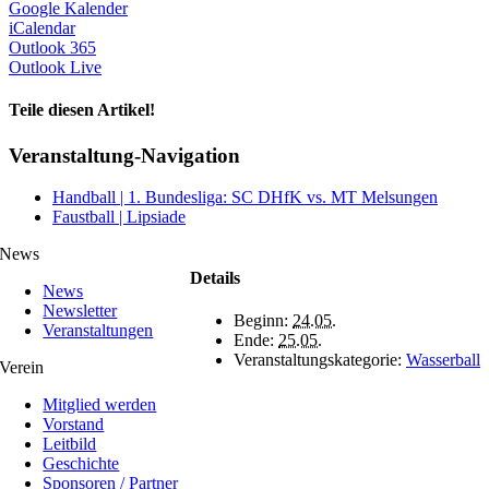
Google Kalender
iCalendar
Outlook 365
Outlook Live
Teile diesen Artikel!
Facebook
X
WhatsApp
Telegram
Veranstaltung-Navigation
Handball | 1. Bundesliga: SC DHfK vs. MT Melsungen
Faustball | Lipsiade
News
Details
News
Newsletter
Beginn:
24.05.
Veranstaltungen
Ende:
25.05.
Veranstaltungskategorie:
Wasserball
Verein
Mitglied werden
Vorstand
Leitbild
Geschichte
Sponsoren / Partner