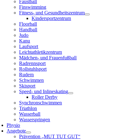
Faustball
Finswimming
Fitness- und Gesundheitszentrum
Kindersportzentrum
Floorball
Handball
Judo
Kanu
Laufsport
Leichtathletikzentrum
Mädchen- und Frauenfußball
Radrennsport
Rollstuhlsport
Rudern
Schwimmen
Skisport
Speed- und Inlineskating
Roller Derby
Synchronschwimmen
Triathlon
Wasserball
Wasserspringen
Physio
Angebote
Prävention „MUT TUT GUT“