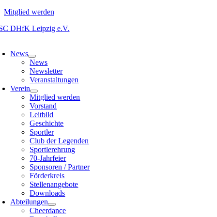
Mitglied werden
Zum
Inhalt
oggle
springen
avigation
News
News
Newsletter
Veranstaltungen
Verein
Mitglied werden
Vorstand
Leitbild
Geschichte
Sportler
Club der Legenden
Sportlerehrung
70-Jahrfeier
Sponsoren / Partner
Förderkreis
Stellenangebote
Downloads
Abteilungen
Cheerdance