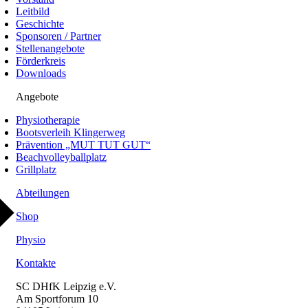
Leitbild
Geschichte
Sponsoren / Partner
Stellenangebote
Förderkreis
Downloads
Angebote
Physiotherapie
Bootsverleih Klingerweg
Prävention „MUT TUT GUT“
Beachvolleyballplatz
Grillplatz
Abteilungen
Shop
Physio
Kontakte
SC DHfK Leipzig e.V.
Am Sportforum 10