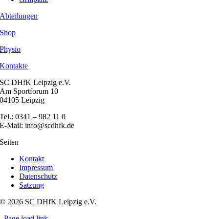
Abteilungen
Shop
Physio
Kontakte
SC DHfK Leipzig e.V.
Am Sportforum 10
04105 Leipzig
Tel.: 0341 – 982 11 0
E-Mail: info@scdhfk.de
Seiten
Kontakt
Impressum
Datenschutz
Satzung
© 2026 SC DHfK Leipzig e.V.
Page load link