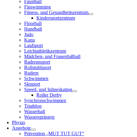
Faustball
Finswimming
Fitness- und Gesundheitszentrum
Kindersportzentrum
Floorball
Handball
Judo
Kanu
Laufsport
Leichtathletikzentrum
Mädchen- und Frauenfußball
Radrennsport
Rollstuhlsport
Rudern
Schwimmen
Skisport
Speed- und Inlineskating
Roller Derby
Synchronschwimmen
Triathlon
Wasserball
Wasserspringen
Physio
Angebote
Prävention „MUT TUT GUT“