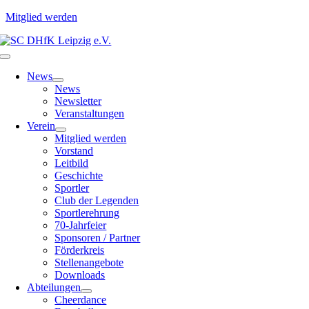
Mitglied werden
Zum
Inhalt
Toggle
springen
Navigation
News
News
Newsletter
Veranstaltungen
Verein
Mitglied werden
Vorstand
Leitbild
Geschichte
Sportler
Club der Legenden
Sportlerehrung
70-Jahrfeier
Sponsoren / Partner
Förderkreis
Stellenangebote
Downloads
Abteilungen
Cheerdance