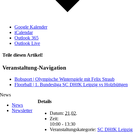
Google Kalender
iCalendar
Outlook 365
Outlook Live
Teile diesen Artikel!
Facebook
X
WhatsApp
Telegram
Veranstaltung-Navigation
Bobsport | Olympische Winterspiele mit Felix Straub
Floorball | 1. Bundesliga SC DHfK Leipzig vs Holzbüttgen
News
Details
News
Newsletter
Datum:
21.02.
Zeit:
10:00 - 13:30
Veranstaltungskategorie:
SC DHfK Leipzig