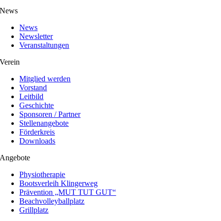
News
News
Newsletter
Veranstaltungen
Verein
Mitglied werden
Vorstand
Leitbild
Geschichte
Sponsoren / Partner
Stellenangebote
Förderkreis
Downloads
Angebote
Physiotherapie
Bootsverleih Klingerweg
Prävention „MUT TUT GUT“
Beachvolleyballplatz
Grillplatz