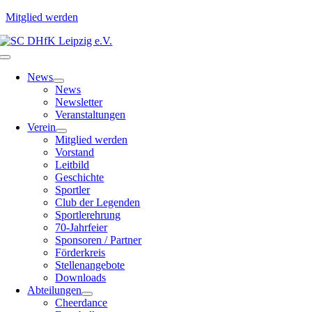
Mitglied werden
Zum
Inhalt
Toggle
springen
Navigation
News
News
Newsletter
Veranstaltungen
Verein
Mitglied werden
Vorstand
Leitbild
Geschichte
Sportler
Club der Legenden
Sportlerehrung
70-Jahrfeier
Sponsoren / Partner
Förderkreis
Stellenangebote
Downloads
Abteilungen
Cheerdance