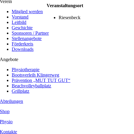
Verein
Veranstaltungsort
Mitglied werden
Vorstand
Riesenbeck
Leitbild
Geschichte
Sponsoren / Partner
Stellenangebote
Förderkreis
Downloads
Angebote
Physiotherapie
Bootsverleih Klingerweg
Prävention „MUT TUT GUT“
Beachvolleyballplatz
Grillplatz
Abteilungen
Shop
Physio
Kontakte