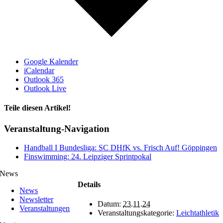
Google Kalender
iCalendar
Outlook 365
Outlook Live
Teile diesen Artikel!
Facebook
X
WhatsApp
Telegram
Veranstaltung-Navigation
Handball I Bundesliga: SC DHfK vs. Frisch Auf! Göppingen
Finswimming: 24. Leipziger Sprintpokal
News
Details
News
Newsletter
Datum:
23.11.24
Veranstaltungen
Veranstaltungskategorie:
Leichtathletik