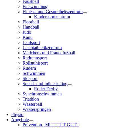
Faustball
Finswimming
Fitness- und Gesundheitszentrum
Kindersportzentrum
Floorball
Handball
Judo
Kanu
Laufsport
Leichtathletikzentrum
Mädchen- und Frauenfußball
Radrennsport
Rollstuhlsport
Rudern
Schwimmen
Skisport
Speed- und Inlineskating
Roller Derby
Synchronschwimmen
Triathlon
Wasserball
Wasserspringen
Physio
Angebote
Prävention „MUT TUT GUT“