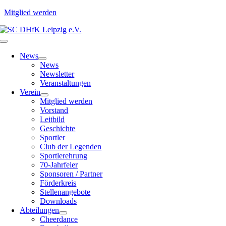
Mitglied werden
Zum
Inhalt
Toggle
springen
Navigation
News
News
Newsletter
Veranstaltungen
Verein
Mitglied werden
Vorstand
Leitbild
Geschichte
Sportler
Club der Legenden
Sportlerehrung
70-Jahrfeier
Sponsoren / Partner
Förderkreis
Stellenangebote
Downloads
Abteilungen
Cheerdance