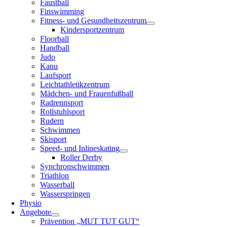
Faustball
Finswimming
Fitness- und Gesundheitszentrum
Kindersportzentrum
Floorball
Handball
Judo
Kanu
Laufsport
Leichtathletikzentrum
Mädchen- und Frauenfußball
Radrennsport
Rollstuhlsport
Rudern
Schwimmen
Skisport
Speed- und Inlineskating
Roller Derby
Synchronschwimmen
Triathlon
Wasserball
Wasserspringen
Physio
Angebote
Prävention „MUT TUT GUT“