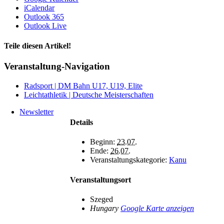
iCalendar
Outlook 365
Outlook Live
Teile diesen Artikel!
Facebook
X
WhatsApp
Telegram
Veranstaltung-Navigation
Radsport | DM Bahn U17, U19, Elite
Leichtathletik | Deutsche Meisterschaften
Newsletter
Details
Beginn:
23.07.
Ende:
26.07.
Veranstaltungskategorie:
Kanu
Veranstaltungsort
Szeged
Hungary
Google Karte anzeigen