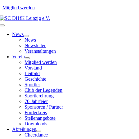
Mitglied werden
Zum
Inhalt
Toggle
springen
Navigation
News
News
Newsletter
Veranstaltungen
Verein
Mitglied werden
Vorstand
Leitbild
Geschichte
Sportler
Club der Legenden
Sportlerehrung
70-Jahrfeier
Sponsoren / Partner
Förderkreis
Stellenangebote
Downloads
Abteilungen
Cheerdance