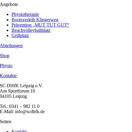
Angebote
Physiotherapie
Bootsverleih Klingerweg
Prävention „MUT TUT GUT“
Beachvolleyballplatz
Grillplatz
Abteilungen
Shop
Physio
Kontakte
SC DHfK Leipzig e.V.
Am Sportforum 10
04105 Leipzig
Tel.: 0341 – 982 11 0
E-Mail: info@scdhfk.de
Seiten
Kontakt