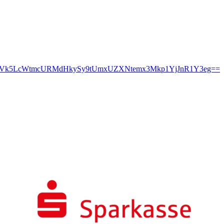
YVk5LcWtmcURMdHkySy9tUmxUZXNtemx3Mkp1YjJnR1Y3eg==