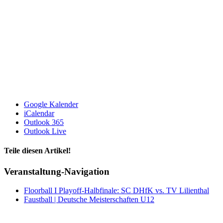
Google Kalender
iCalendar
Outlook 365
Outlook Live
Teile diesen Artikel!
Facebook
X
WhatsApp
Telegram
Veranstaltung-Navigation
Floorball I Playoff-Halbfinale: SC DHfK vs. TV Lilienthal
Faustball | Deutsche Meisterschaften U12