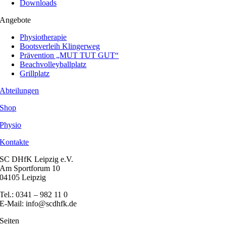
Downloads
Angebote
Physiotherapie
Bootsverleih Klingerweg
Prävention „MUT TUT GUT“
Beachvolleyballplatz
Grillplatz
Abteilungen
Shop
Physio
Kontakte
SC DHfK Leipzig e.V.
Am Sportforum 10
04105 Leipzig
Tel.: 0341 – 982 11 0
E-Mail: info@scdhfk.de
Seiten