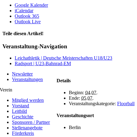
Google Kalender
iCalendar
Outlook 365
Outlook Live
Teile diesen Artikel!
Facebook
X
WhatsApp
Telegram
Veranstaltung-Navigation
Leichathletik | Deutsche Meisterschaften U18/U23
Radsport | U23-Bahnrad-EM
Newsletter
Veranstaltungen
Details
Verein
Beginn:
04.07.
Ende:
05.07.
Mitglied werden
Veranstaltungskategorie:
Floorball
Vorstand
Leitbild
Veranstaltungsort
Geschichte
Sponsoren / Partner
Berlin
Stellenangebote
Förderkreis