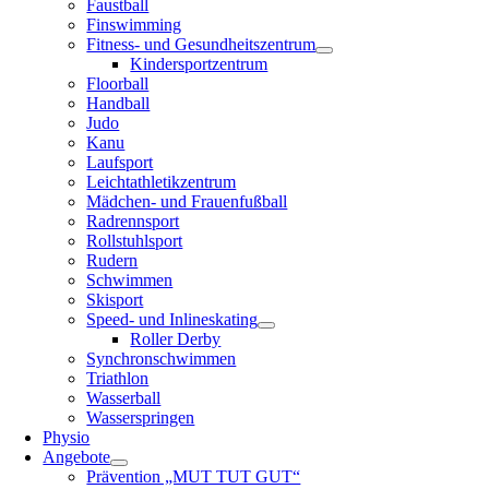
Faustball
Finswimming
Fitness- und Gesundheitszentrum
Kindersportzentrum
Floorball
Handball
Judo
Kanu
Laufsport
Leichtathletikzentrum
Mädchen- und Frauenfußball
Radrennsport
Rollstuhlsport
Rudern
Schwimmen
Skisport
Speed- und Inlineskating
Roller Derby
Synchronschwimmen
Triathlon
Wasserball
Wasserspringen
Physio
Angebote
Prävention „MUT TUT GUT“