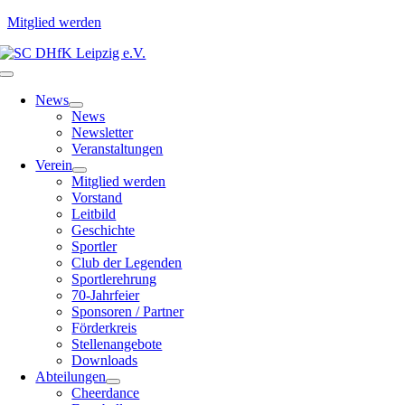
Mitglied werden
Zum
Inhalt
Toggle
springen
Navigation
News
News
Newsletter
Veranstaltungen
Verein
Mitglied werden
Vorstand
Leitbild
Geschichte
Sportler
Club der Legenden
Sportlerehrung
70-Jahrfeier
Sponsoren / Partner
Förderkreis
Stellenangebote
Downloads
Abteilungen
Cheerdance