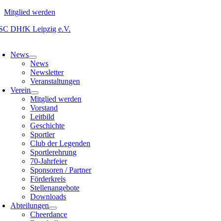
Mitglied werden
Zum
Inhalt
oggle
springen
avigation
News
News
Newsletter
Veranstaltungen
Verein
Mitglied werden
Vorstand
Leitbild
Geschichte
Sportler
Club der Legenden
Sportlerehrung
70-Jahrfeier
Sponsoren / Partner
Förderkreis
Stellenangebote
Downloads
Abteilungen
Cheerdance