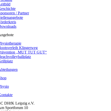
eitbild
eschichte
ponsoren / Partner
tellenangebote
örderkreis
Downloads
Angebote
hysiotherapie
ootsverleih Klingerweg
Prävention „MUT TUT GUT“
eachvolleyballplatz
rillplatz
Abteilungen
Shop
Physio
Kontakte
SC DHfK Leipzig e.V.
Am Sportforum 10