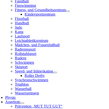
Faustball
Finswimming
Fitness- und Gesundheitszentrum
Kindersportzentrum
Floorball
Handball
Judo
Kanu
Laufsport
Leichtathletikzentrum
Mädchen- und Frauenfußball
Radrennsport
Rollstuhlsport
Rudern
Schwimmen
Skisport
Speed- und Inlineskating
Roller Derby
Synchronschwimmen
Triathlon
Wasserball
Wasserspringen
Physio
Angebote
Prävention „MUT TUT GUT“