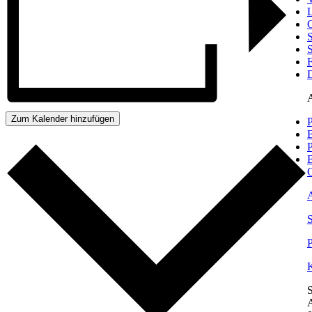
L
G
S
S
F
Zum Kalender hinzufügen
P
B
B
G