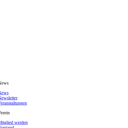
News
News
ewsletter
eranstaltungen
erein
itglied werden
orstand