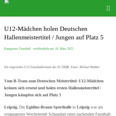
Zum
Inhalt
Tog
springen
Nav
News
U12-Mädchen holen Deutschen
Hallenmeistertitel / Jungen auf Platz 5
Verein
Kategorien:
Faustball
veröffentlicht am: 16. März 2025
Abteilungen
Physio
Die siegreichen U12-Faustballerinnen des SC DHfK. Fotos: Michael Walther
Angebote
Vom B-Team zum Deutschen Meistertitel: U12-Mädchen
Kontakte
krönen sich erneut und holen ersten Hallenmeistertitel /
Jungen kämpfen sich auf Platz 5
Shop
Leipzig.
Die
Egidius-Braun-Sporthalle
in
Leipzig
war am
vergangenen Wochenende Schauplatz eines packenden Faustball-