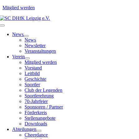
Mitglied werden
Zum
Inhalt
Toggle
springen
Navigation
News
News
Newsletter
Veranstaltungen
Verein
Mitglied werden
Vorstand
Leitbild
Geschichte
Sportler
Club der Legenden
Sportlerehrung
70-Jahrfeier
Sponsoren / Partner
Förderkreis
Stellenangebote
Downloads
Abteilungen
Cheerdance