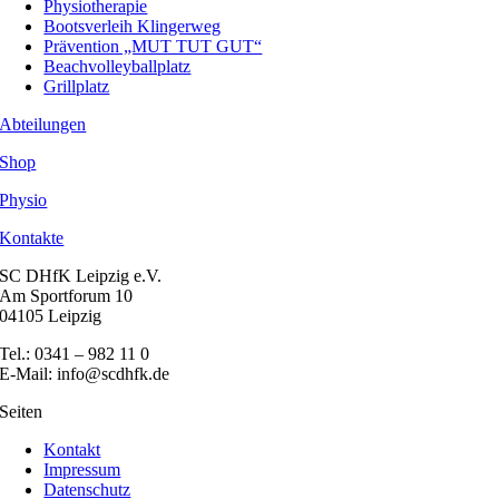
Physiotherapie
Bootsverleih Klingerweg
Prävention „MUT TUT GUT“
Beachvolleyballplatz
Grillplatz
Abteilungen
Shop
Physio
Kontakte
SC DHfK Leipzig e.V.
Am Sportforum 10
04105 Leipzig
Tel.: 0341 – 982 11 0
E-Mail: info@scdhfk.de
Seiten
Kontakt
Impressum
Datenschutz