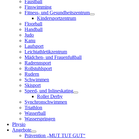
Faustball
Finswimming
Fitness- und Gesundheitszentrum
Kindersportzentrum
Floorball
Handball
Judo
Kanu
Laufsport
Leichtathletikzentrum
Mädchen- und Frauenfußball
Radrennsport
Rollstuhlsport
Rudern
Schwimmen
Skisport
Speed- und Inlineskating
Roller Derby
Synchronschwimmen
Triathlon
Wasserball
Wasserspringen
Physio
Angebote
Prävention „MUT TUT GUT“