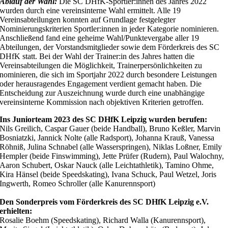
Ablauf der Wahl:
Die SC DHfK-Sportler:innen des Jahres 2022
wurden durch eine vereinsinterne Wahl ermittelt. Alle 19
Vereinsabteilungen konnten auf Grundlage festgelegter
Nominierungskriterien Sportler:innen in jeder Kategorie nominieren.
Anschließend fand eine geheime Wahl/Punktevergabe aller 19
Abteilungen, der Vorstandsmitglieder sowie dem Förderkreis des SC
DHfK statt. Bei der Wahl der Trainer:in des Jahres hatten die
Vereinsabteilungen die Möglichkeit, Trainerpersönlichkeiten zu
nominieren, die sich im Sportjahr 2022 durch besondere Leistungen
oder herausragendes Engagement verdient gemacht haben. Die
Entscheidung zur Auszeichnung wurde durch eine unabhängige
vereinsinterne Kommission nach objektiven Kriterien getroffen.
Ins Juniorteam 2023 des SC DHfK Leipzig wurden berufen:
Nils Greilich, Caspar Gauer (beide Handball), Bruno Keßler, Marvin
Bosniatzki, Jannick Nolte (alle Radsport), Johanna Krauß, Vanessa
Röhniß, Julina Schnabel (alle Wasserspringen), Niklas Loßner, Emily
Hempler (beide Finswimming), Jette Prüfer (Rudern), Paul Walochny,
Aaron Schubert, Oskar Nauck (alle Leichtathletik), Tamino Ohme,
Kira Hänsel (beide Speedskating), Ivana Schuck, Paul Wetzel, Joris
Ingwerth, Romeo Schroller (alle Kanurennsport)
Den Sonderpreis vom Förderkreis des SC DHfK Leipzig e.V.
erhielten:
Rosalie Boehm (Speedskating), Richard Walla (Kanurennsport),