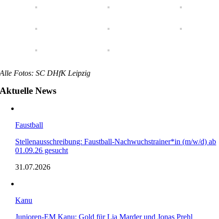
Alle Fotos: SC DHfK Leipzig
Aktuelle News
Faustball
Stellenausschreibung: Faustball-Nachwuchstrainer*in (m/w/d) ab
01.09.26 gesucht
31.07.2026
Kanu
Junioren-EM Kanu: Gold für Lia Marder und Jonas Prehl