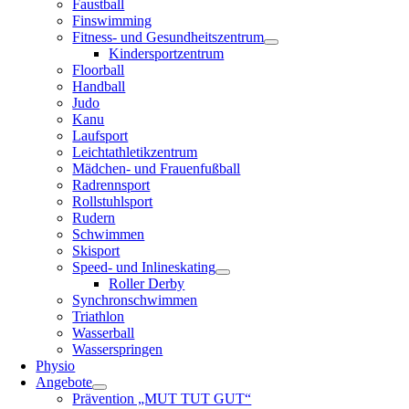
Faustball
Finswimming
Fitness- und Gesundheitszentrum
Kindersportzentrum
Floorball
Handball
Judo
Kanu
Laufsport
Leichtathletikzentrum
Mädchen- und Frauenfußball
Radrennsport
Rollstuhlsport
Rudern
Schwimmen
Skisport
Speed- und Inlineskating
Roller Derby
Synchronschwimmen
Triathlon
Wasserball
Wasserspringen
Physio
Angebote
Prävention „MUT TUT GUT“