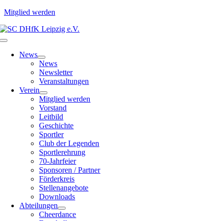
Mitglied werden
Zum
Inhalt
Toggle
springen
Navigation
News
News
Newsletter
Veranstaltungen
Verein
Mitglied werden
Vorstand
Leitbild
Geschichte
Sportler
Club der Legenden
Sportlerehrung
70-Jahrfeier
Sponsoren / Partner
Förderkreis
Stellenangebote
Downloads
Abteilungen
Cheerdance