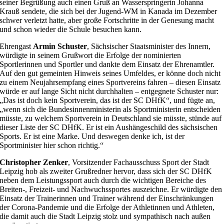
seiner Begrüßung auch einen Gruß an Wasserspringerin Johanna
Krauß sendete, die sich bei der Jugend-WM in Kanada im Dezember
schwer verletzt hatte, aber große Fortschritte in der Genesung macht
und schon wieder die Schule besuchen kann.
Ehrengast
Armin Schuster
, Sächsischer Staatsminister des Innern,
würdigte in seinem Grußwort die Erfolge der nominierten
Sportlerinnen und Sportler und dankte dem Einsatz der Ehrenamtler.
Auf den gut gemeinten Hinweis seines Umfeldes, er könne doch nicht
zu einem Neujahrsempfang eines Sportvereins fahren – diesen Einsatz
würde er auf lange Sicht nicht durchhalten – entgegnete Schuster nur:
„Das ist doch kein Sportverein, das ist der SC DHfK“, und fügte an,
„wenn sich die Bundesinnenministerin als Sportministerin entscheiden
müsste, zu welchem Sportverein in Deutschland sie müsste, stünde auf
dieser Liste der SC DHfK. Er ist ein Aushängeschild des sächsischen
Sports. Er ist eine Marke. Und deswegen denke ich, ist der
Sportminister hier schon richtig.“
Christopher Zenker
, Vorsitzender Fachausschuss Sport der Stadt
Leipzig hob als zweiter Grußredner hervor, dass sich der SC DHfK
neben dem Leistungssport auch durch die wichtigen Bereiche des
Breiten-, Freizeit- und Nachwuchssportes auszeichne. Er würdigte den
Einsatz der Trainerinnen und Trainer während der Einschränkungen
der Corona-Pandemie und die Erfolge der Athletinnen und Athleten,
die damit auch die Stadt Leipzig stolz und sympathisch nach außen