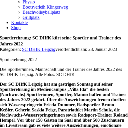
Physio
Bootsverleih Klingerweg
Beachvolleyballplatz
Grillplatz
Kontakte
Shop
Sportlerehrung: SC DHfK kürt seine Sportler und Trainer des
Jahres 2022
Kategorien:
SC DHfK Leipzig
veröffentlicht am: 23. Januar 2023
Sportlerehrung 2022
Die Sportler/innen, Mannschaft und der Trainer des Jahres 2022 des
SC DHfK Leipzig. Alle Fotos: SC DHfK
Der SC DHfK Leipzig hat am gestrigen Sonntag auf seiner
Sportlerehrung im Mediencampus „Villa Ida“ die besten
(Nachwuchs)-Sportlerinnen, Sportler, Mannschaften und Trainer
des Jahres 2022 gekürt. Über die Auszeichnungen freuen durften
sich Wasserspringerin Frieda Dummer, Radsportler Bruno
Keßler, Geherin Saskia Feige, Paratriathlet Martin Schulz, die
Nachwuchs-Wasserspringerinnen sowie Radsport-Trainer Roland
Hempel. Vor über 150 Gästen im Saal und über 500 Zuschauern
im Livestream gab es viele weitere Auszeichnungen, emotionale