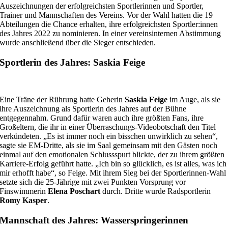
Auszeichnungen der erfolgreichsten Sportlerinnen und Sportler,
Trainer und Mannschaften des Vereins. Vor der Wahl hatten die 19
Abteilungen die Chance erhalten, ihre erfolgreichsten Sportler:innen
des Jahres 2022 zu nominieren. In einer vereinsinternen Abstimmung
wurde anschließend über die Sieger entschieden.
Sportlerin des Jahres: Saskia Feige
Eine Träne der Rührung hatte Geherin
Saskia Feige
im Auge, als sie
ihre Auszeichnung als Sportlerin des Jahres auf der Bühne
entgegennahm. Grund dafür waren auch ihre größten Fans, ihre
Großeltern, die ihr in einer Überraschungs-Videobotschaft den Titel
verkündeten. „Es ist immer noch ein bisschen unwirklich zu sehen“,
sagte sie EM-Dritte, als sie im Saal gemeinsam mit den Gästen noch
einmal auf den emotionalen Schlussspurt blickte, der zu ihrem größten
Karriere-Erfolg geführt hatte. „Ich bin so glücklich, es ist alles, was ich
mir erhofft habe“, so Feige. Mit ihrem Sieg bei der Sportlerinnen-Wahl
setzte sich die 25-Jährige mit zwei Punkten Vorsprung vor
Finswimmerin
Elena Poschart
durch. Dritte wurde Radsportlerin
Romy Kasper
.
Mannschaft des Jahres: Wasserspringerinnen