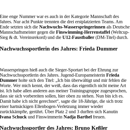
Eine enge Nummer war es auch in der Kategorie Mannschaft des
Jahres. Nur acht Punkte trennten die drei erstplatzierten Teams. Am
Ende setzten sich die
Nachwuchs-Wasserspringerinnen
als Deutsche
Mannschaftsmeister gegen die
Finswimming-Herrenstaffel
(Weltcup-
Sieg & dt. Vereinsrekord) und die
U12-Faustballer
(DM-Titel) durch.
Nachwuchssportlerin des Jahres: Frieda Dummer
Wasserspringen hieß auch die Sieger-Sportart bei der Ehrung zur
Nachwuchssportlerin des Jahres. Jugend-Europameisterin
Frieda
Dummer
holte sich den Titel: „Ich bin überwältigt und mir fehlen die
Worte. Wer mich kennt, der weiß, dass das eigentlich nicht meine Art
ist. Ich habe allen anderen aus meiner Trainingsgruppe zugesprochen,
dass sie sich vorbereiten sollen, hier oben zu stehen. Nun bin ich es.
Damit habe ich nicht gerechnet“, sagte die 18-Jährige, die sich trotz
einer hartnäckigen Ellenbogen-Verletzung immer wieder
zurückkämpfte, gerührt. Über Platz 2 und 3 durften sich Kanutin
Ivana Schuck
und Finswimmerin
Nadja Barthel
freuen.
Nachwuchssportler des Jahres: Bruno Keßler