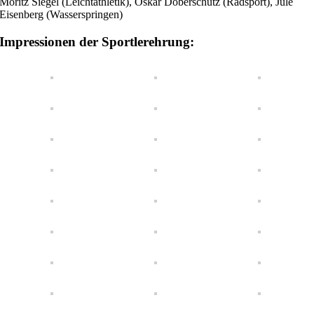
Moritz Siegel (Leichtathletik), Oskar Doberschütz (Radsport), Jule
Eisenberg (Wasserspringen)
Impressionen der Sportlerehrung: