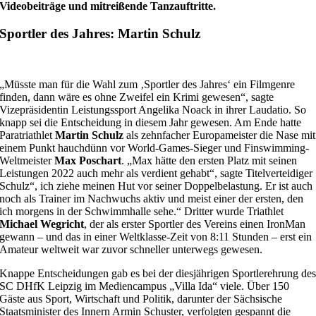
Videobeiträge und mitreißende Tanzauftritte.
Sportler des Jahres: Martin Schulz
„Müsste man für die Wahl zum ‚Sportler des Jahres‘ ein Filmgenre
finden, dann wäre es ohne Zweifel ein Krimi gewesen“, sagte
Vizepräsidentin Leistungssport Angelika Noack in ihrer Laudatio. So
knapp sei die Entscheidung in diesem Jahr gewesen. Am Ende hatte
Paratriathlet
Martin Schulz
als zehnfacher Europameister die Nase mit
einem Punkt hauchdünn vor World-Games-Sieger und Finswimming-
Weltmeister
Max Poschart
. „Max hätte den ersten Platz mit seinen
Leistungen 2022 auch mehr als verdient gehabt“, sagte Titelverteidiger
Schulz“, ich ziehe meinen Hut vor seiner Doppelbelastung. Er ist auch
noch als Trainer im Nachwuchs aktiv und meist einer der ersten, den
ich morgens in der Schwimmhalle sehe.“ Dritter wurde Triathlet
Michael Wegricht
, der als erster Sportler des Vereins einen IronMan
gewann – und das in einer Weltklasse-Zeit von 8:11 Stunden – erst ein
Amateur weltweit war zuvor schneller unterwegs gewesen.
Knappe Entscheidungen gab es bei der diesjährigen Sportlerehrung de
SC DHfK Leipzig im Mediencampus „Villa Ida“ viele. Über 150
Gäste aus Sport, Wirtschaft und Politik, darunter der Sächsische
Staatsminister des Innern Armin Schuster, verfolgten gespannt die