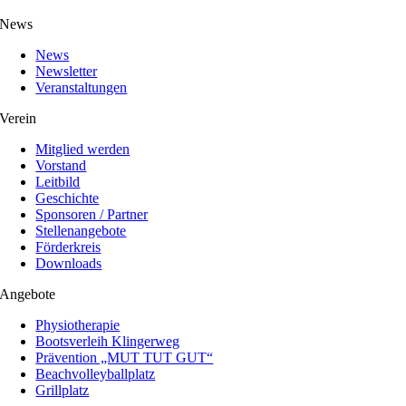
News
News
Newsletter
Veranstaltungen
Verein
Mitglied werden
Vorstand
Leitbild
Geschichte
Sponsoren / Partner
Stellenangebote
Förderkreis
Downloads
Angebote
Physiotherapie
Bootsverleih Klingerweg
Prävention „MUT TUT GUT“
Beachvolleyballplatz
Grillplatz