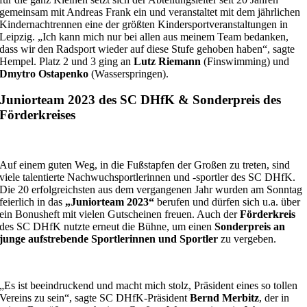
gemeinsam mit Andreas Frank ein und veranstaltet mit dem jährlichen
Kindernachtrennen eine der größten Kindersportveranstaltungen in
Leipzig. „Ich kann mich nur bei allen aus meinem Team bedanken,
dass wir den Radsport wieder auf diese Stufe gehoben haben“, sagte
Hempel. Platz 2 und 3 ging an
Lutz Riemann
(Finswimming) und
Dmytro Ostapenko
(Wasserspringen).
Juniorteam 2023 des SC DHfK & Sonderpreis des
Förderkreises
Auf einem guten Weg, in die Fußstapfen der Großen zu treten, sind
viele talentierte Nachwuchsportlerinnen und -sportler des SC DHfK.
Die 20 erfolgreichsten aus dem vergangenen Jahr wurden am Sonntag
feierlich in das
„Juniorteam 2023“
berufen und dürfen sich u.a. über
ein Bonusheft mit vielen Gutscheinen freuen. Auch der
Förderkreis
des SC DHfK nutzte erneut die Bühne, um einen
Sonderpreis an
junge aufstrebende Sportlerinnen und Sportler
zu vergeben.
„Es ist beeindruckend und macht mich stolz, Präsident eines so tollen
Vereins zu sein“, sagte SC DHfK-Präsident
Bernd Merbitz
, der in