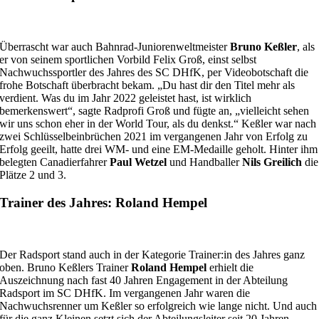
Überrascht war auch Bahnrad-Juniorenweltmeister
Bruno Keßler
, als
er von seinem sportlichen Vorbild Felix Groß, einst selbst
Nachwuchssportler des Jahres des SC DHfK, per Videobotschaft die
frohe Botschaft überbracht bekam. „Du hast dir den Titel mehr als
verdient. Was du im Jahr 2022 geleistet hast, ist wirklich
bemerkenswert“, sagte Radprofi Groß und fügte an, „vielleicht sehen
wir uns schon eher in der World Tour, als du denkst.“ Keßler war nach
zwei Schlüsselbeinbrüchen 2021 im vergangenen Jahr von Erfolg zu
Erfolg geeilt, hatte drei WM- und eine EM-Medaille geholt. Hinter ihm
belegten Canadierfahrer
Paul Wetzel
und Handballer
Nils Greilich
die
Plätze 2 und 3.
Trainer des Jahres: Roland Hempel
Der Radsport stand auch in der Kategorie Trainer:in des Jahres ganz
oben. Bruno Keßlers Trainer
Roland Hempel
erhielt die
Auszeichnung nach fast 40 Jahren Engagement in der Abteilung
Radsport im SC DHfK. Im vergangenen Jahr waren die
Nachwuchsrenner um Keßler so erfolgreich wie lange nicht. Und auch
für die ganz Kleinen setzt sich der Abteilungsleiter seit 20 Jahren