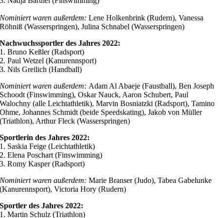
3. Nadja Barthel (Finswimming)
Nominiert waren außerdem:
Lene Holkenbrink (Rudern), Vanessa
Röhniß (Wasserspringen), Julina Schnabel (Wasserspringen)
Nachwuchssportler des Jahres 2022:
1. Bruno Keßler (Radsport)
2. Paul Wetzel (Kanurennsport)
3. Nils Greilich (Handball)
Nominiert waren außerdem:
Adam Al Abaeje (Faustball), Ben Joseph
Schoodt (Finswimming), Oskar Nauck, Aaron Schubert, Paul
Walochny (alle Leichtathletik), Marvin Bosniatzki (Radsport), Tamino
Ohme, Johannes Schmidt (beide Speedskating), Jakob von Müller
(Triathlon), Arthur Fleck (Wasserspringen)
Sportlerin des Jahres 2022:
1. Saskia Feige (Leichtathletik)
2. Elena Poschart (Finswimming)
3. Romy Kasper (Radsport)
Nominiert waren außerdem:
Marie Branser (Judo), Tabea Gabelunke
(Kanurennsport), Victoria Hory (Rudern)
Sportler des Jahres 2022:
1. Martin Schulz (Triathlon)