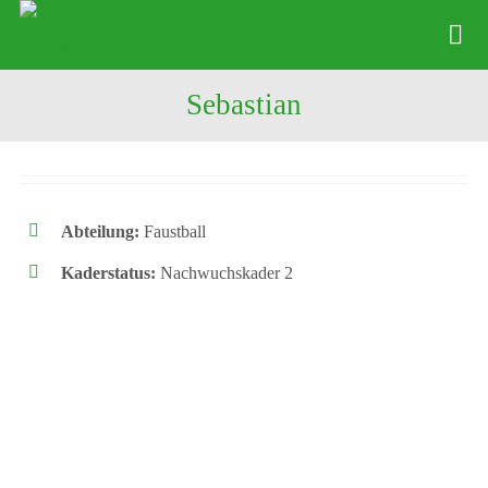
Zum
Inhalt
Tog
springen
Nav
Sebastian
News
Verein
Abteilungen
Abteilung:
Faustball
Physio
Kaderstatus:
Nachwuchskader 2
Angebote
Kontakte
Shop