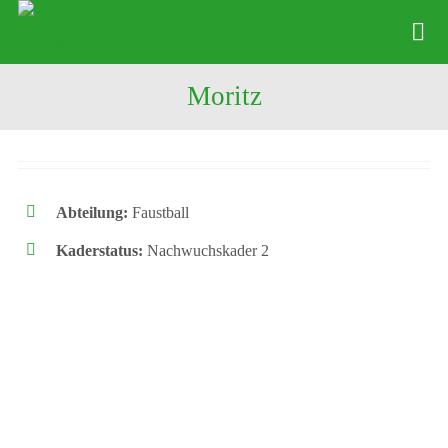
Zum
Inhalt
Tog
springen
Nav
Moritz
News
Verein
Abteilungen
Abteilung:
Faustball
Physio
Kaderstatus:
Nachwuchskader 2
Angebote
Kontakte
Shop