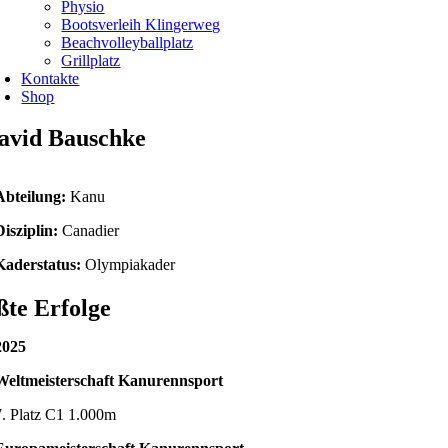
Physio
Bootsverleih Klingerweg
Beachvolleyballplatz
Grillplatz
Kontakte
Shop
avid Bauschke
Abteilung:
Kanu
Disziplin:
Canadier
Kaderstatus:
Olympiakader
te Erfolge
2025
Weltmeisterschaft Kanurennsport
7. Platz C1 1.000m