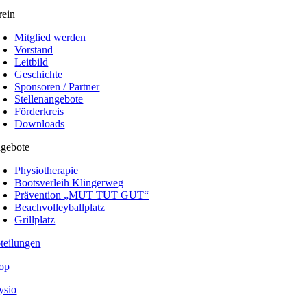
rein
Mitglied werden
Vorstand
Leitbild
Geschichte
Sponsoren / Partner
Stellenangebote
Förderkreis
Downloads
gebote
Physiotherapie
Bootsverleih Klingerweg
Prävention „MUT TUT GUT“
Beachvolleyballplatz
Grillplatz
teilungen
op
ysio