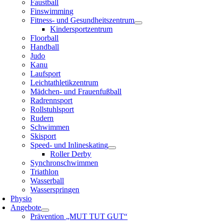
Faustball
Finswimming
Fitness- und Gesundheitszentrum
Kindersportzentrum
Floorball
Handball
Judo
Kanu
Laufsport
Leichtathletikzentrum
Mädchen- und Frauenfußball
Radrennsport
Rollstuhlsport
Rudern
Schwimmen
Skisport
Speed- und Inlineskating
Roller Derby
Synchronschwimmen
Triathlon
Wasserball
Wasserspringen
Physio
Angebote
Prävention „MUT TUT GUT“