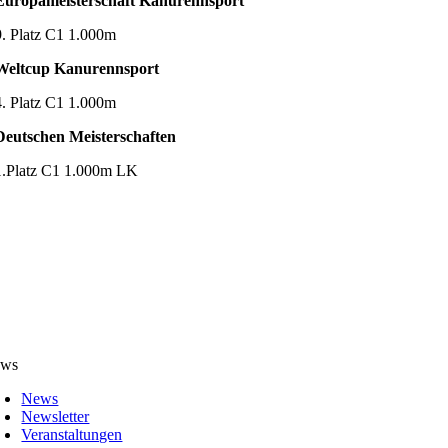
Europameisterschaft Kanurennsport
9. Platz C1 1.000m
Weltcup Kanurennsport
4. Platz C1 1.000m
Deutschen Meisterschaften
1.Platz C1 1.000m LK
ws
News
Newsletter
Veranstaltungen