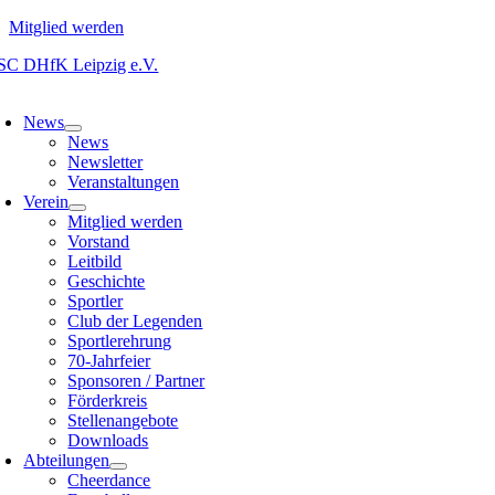
Mitglied werden
Zum
Inhalt
oggle
springen
avigation
News
News
Newsletter
Veranstaltungen
Verein
Mitglied werden
Vorstand
Leitbild
Geschichte
Sportler
Club der Legenden
Sportlerehrung
70-Jahrfeier
Sponsoren / Partner
Förderkreis
Stellenangebote
Downloads
Abteilungen
Cheerdance