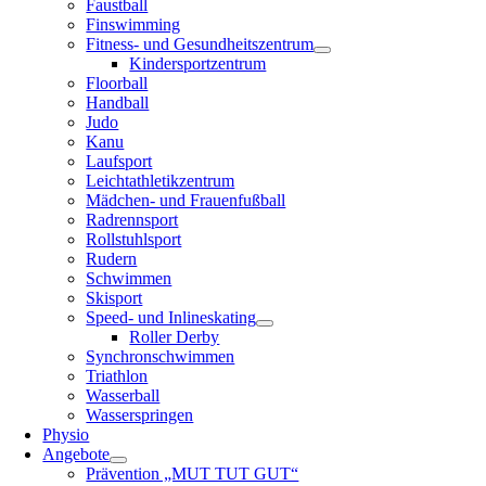
Faustball
Finswimming
Fitness- und Gesundheitszentrum
Kindersportzentrum
Floorball
Handball
Judo
Kanu
Laufsport
Leichtathletikzentrum
Mädchen- und Frauenfußball
Radrennsport
Rollstuhlsport
Rudern
Schwimmen
Skisport
Speed- und Inlineskating
Roller Derby
Synchronschwimmen
Triathlon
Wasserball
Wasserspringen
Physio
Angebote
Prävention „MUT TUT GUT“