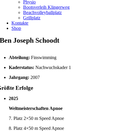
Physio
Bootsverleih Klingerweg
Beachvolleyballplatz
Grillplatz
Kontakte
Shop
Ben Joseph Schoodt
Abteilung:
Finswimming
Kaderstatus:
Nachwuchskader 1
Jahrgang:
2007
rößte Erfolge
2025
Weltmeisterschaften Apnoe
7. Platz 2×50 m Speed Apnoe
8. Platz 4×50 m Speed Apnoe