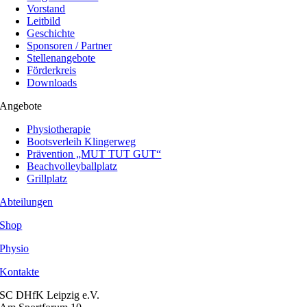
Vorstand
Leitbild
Geschichte
Sponsoren / Partner
Stellenangebote
Förderkreis
Downloads
Angebote
Physiotherapie
Bootsverleih Klingerweg
Prävention „MUT TUT GUT“
Beachvolleyballplatz
Grillplatz
Abteilungen
Shop
Physio
Kontakte
SC DHfK Leipzig e.V.