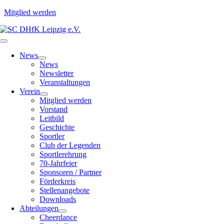
Mitglied werden
Zum
Inhalt
Toggle
springen
Navigation
News
News
Newsletter
Veranstaltungen
Verein
Mitglied werden
Vorstand
Leitbild
Geschichte
Sportler
Club der Legenden
Sportlerehrung
70-Jahrfeier
Sponsoren / Partner
Förderkreis
Stellenangebote
Downloads
Abteilungen
Cheerdance