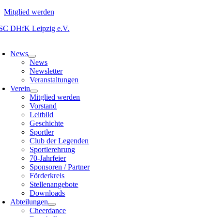
Mitglied werden
Zum
Inhalt
oggle
springen
avigation
News
News
Newsletter
Veranstaltungen
Verein
Mitglied werden
Vorstand
Leitbild
Geschichte
Sportler
Club der Legenden
Sportlerehrung
70-Jahrfeier
Sponsoren / Partner
Förderkreis
Stellenangebote
Downloads
Abteilungen
Cheerdance