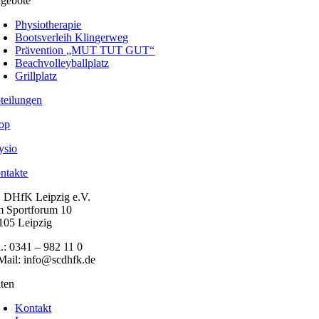
gebote
Physiotherapie
Bootsverleih Klingerweg
Prävention „MUT TUT GUT“
Beachvolleyballplatz
Grillplatz
teilungen
op
ysio
ntakte
 DHfK Leipzig e.V.
 Sportforum 10
105 Leipzig
l.: 0341 – 982 11 0
Mail: info@scdhfk.de
iten
Kontakt