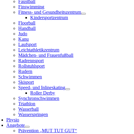
Faustball
Finswimming
Fitness- und Gesundheitszentrum
Kindersportzentrum
Floorball
Handball
Judo
Kanu
Laufsport
Leichtathletikzentrum
Mädchen- und Frauenfußball
Radrennsport
Rollstuhlsport
Rudern
Schwimmen
Skisport
Speed- und Inlineskating
Roller Derby
Synchronschwimmen
Triathlon
Wasserball
Wasserspringen
Physio
Angebote
Prävention „MUT TUT GUT“