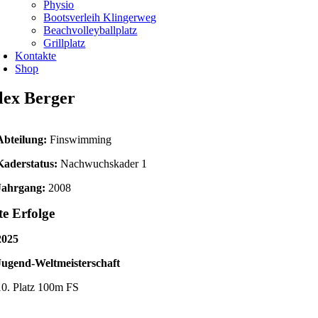
Physio
Bootsverleih Klingerweg
Beachvolleyballplatz
Grillplatz
Kontakte
Shop
lex Berger
Abteilung:
Finswimming
Kaderstatus:
Nachwuchskader 1
Jahrgang:
2008
e Erfolge
2025
Jugend-Weltmeisterschaft
10. Platz 100m FS