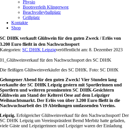
Physio
Bootsverleih Klingerweg
Beachvolleyballplatz
Grillplatz
Kontakte
Shop
SC DHfK verkauft Glühwein für den guten Zweck / Erlös von
3.200 Euro fließt in den Nachwuchssport
Kategorien:
SC DHfK Leipzig
veröffentlicht am: 8. Dezember 2023
01_Glühweinverkauf für den Nachwuchssport des SC DHfK
Die fleißigen Glühweinverkäufer des SC DHfK. Foto: SC DHfK
Gelungener Abend für den guten Zweck! Vier Stunden lang
verkaufte der SC DHfK Leipzig gestern mit Sportlerinnen und
Sportlern und weiteren prominenten SC DHfK-Gesichtern
Glühwein am Stand der Kelterei Oese auf dem Leipziger
Weihnachtsmarkt. Der Erlös von über 3.200 Euro fließt in die
Nachwuchsarbeit des 19 Abteilungen umfassenden Vereins.
Leipzig.
Erfolgreicher Glühweinverkauf für den Nachwuchssport! Der
SC DHfK Leipzig um Vereinspräsident Bernd Merbitz hatte geladen,
viele Gäste und Leipzigerinnen und Leipziger waren der Einladung