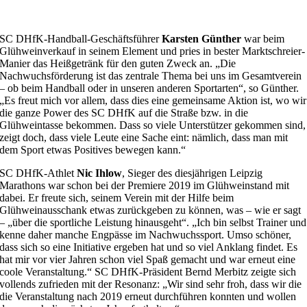
SC DHfK-Handball-Geschäftsführer
Karsten Günther
war beim
Glühweinverkauf in seinem Element und pries in bester Marktschreier-
Manier das Heißgetränk für den guten Zweck an. „Die
Nachwuchsförderung ist das zentrale Thema bei uns im Gesamtverein
– ob beim Handball oder in unseren anderen Sportarten“, so Günther.
„Es freut mich vor allem, dass dies eine gemeinsame Aktion ist, wo wir
die ganze Power des SC DHfK auf die Straße bzw. in die
Glühweintasse bekommen. Dass so viele Unterstützer gekommen sind,
zeigt doch, dass viele Leute eine Sache eint: nämlich, dass man mit
dem Sport etwas Positives bewegen kann.“
SC DHfK-Athlet
Nic Ihlow
, Sieger des diesjährigen Leipzig
Marathons war schon bei der Premiere 2019 im Glühweinstand mit
dabei. Er freute sich, seinem Verein mit der Hilfe beim
Glühweinausschank etwas zurückgeben zu können, was – wie er sagt
– „über die sportliche Leistung hinausgeht“. „Ich bin selbst Trainer und
kenne daher manche Engpässe im Nachwuchssport. Umso schöner,
dass sich so eine Initiative ergeben hat und so viel Anklang findet. Es
hat mir vor vier Jahren schon viel Spaß gemacht und war erneut eine
coole Veranstaltung.“ SC DHfK-Präsident Bernd Merbitz zeigte sich
vollends zufrieden mit der Resonanz: „Wir sind sehr froh, dass wir die
die Veranstaltung nach 2019 erneut durchführen konnten und wollen