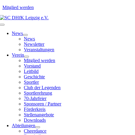
Mitglied werden
Zum
Inhalt
Toggle
springen
Navigation
News
News
Newsletter
Veranstaltungen
Verein
Mitglied werden
Vorstand
Leitbild
Geschichte
Sportler
Club der Legenden
Sportlerehrung
70-Jahrfeier
Sponsoren / Partner
Förderkreis
Stellenangebote
Downloads
Abteilungen
Cheerdance