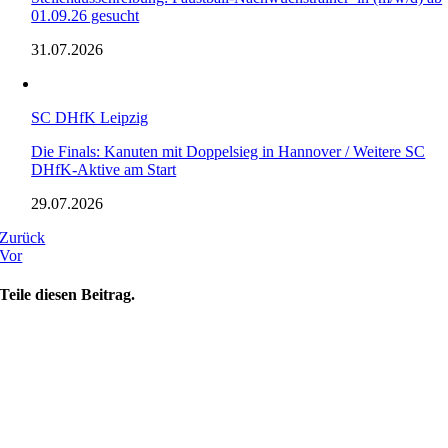
01.09.26 gesucht
31.07.2026
SC DHfK Leipzig
Die Finals: Kanuten mit Doppelsieg in Hannover / Weitere SC
DHfK-Aktive am Start
29.07.2026
Zurück
Vor
Teile diesen Beitrag.