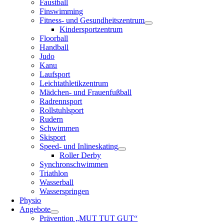
Faustball
Finswimming
Fitness- und Gesundheitszentrum
Kindersportzentrum
Floorball
Handball
Judo
Kanu
Laufsport
Leichtathletikzentrum
Mädchen- und Frauenfußball
Radrennsport
Rollstuhlsport
Rudern
Schwimmen
Skisport
Speed- und Inlineskating
Roller Derby
Synchronschwimmen
Triathlon
Wasserball
Wasserspringen
Physio
Angebote
Prävention „MUT TUT GUT“