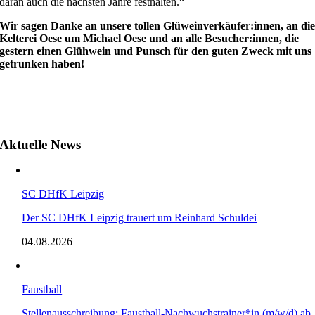
daran auch die nächsten Jahre festhalten.“
Wir sagen Danke an unsere tollen Glüweinverkäufer:innen, an di
Kelterei Oese um Michael Oese und an alle Besucher:innen, die
gestern einen Glühwein und Punsch für den guten Zweck mit uns
getrunken haben!
Aktuelle News
SC DHfK Leipzig
Der SC DHfK Leipzig trauert um Reinhard Schuldei
04.08.2026
Faustball
Stellenausschreibung: Faustball-Nachwuchstrainer*in (m/w/d) ab