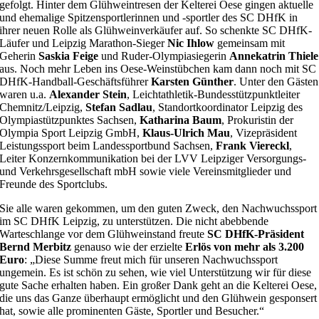
gefolgt. Hinter dem Glühweintresen der Kelterei Oese gingen aktuelle
und ehemalige Spitzensportlerinnen und -sportler des SC DHfK in
ihrer neuen Rolle als Glühweinverkäufer auf. So schenkte SC DHfK-
Läufer und Leipzig Marathon-Sieger
Nic Ihlow
gemeinsam mit
Geherin
Saskia Feige
und Ruder-Olympiasiegerin
Annekatrin Thiele
aus. Noch mehr Leben ins Oese-Weinstübchen kam dann noch mit SC
DHfK-Handball-Geschäftsführer
Karsten Günther
. Unter den Gästen
waren u.a.
Alexander Stein
, Leichtathletik-Bundesstützpunktleiter
Chemnitz/Leipzig,
Stefan Sadlau
, Standortkoordinator Leipzig des
Olympiastützpunktes Sachsen,
Katharina Baum
, Prokuristin der
Olympia Sport Leipzig GmbH,
Klaus-Ulrich Mau
, Vizepräsident
Leistungssport beim Landessportbund Sachsen,
Frank Viereckl
,
Leiter Konzernkommunikation bei der LVV Leipziger Versorgungs-
und Verkehrsgesellschaft mbH sowie viele Vereinsmitglieder und
Freunde des Sportclubs.
Sie alle waren gekommen, um den guten Zweck, den Nachwuchssport
im SC DHfK Leipzig, zu unterstützen. Die nicht abebbende
Warteschlange vor dem Glühweinstand freute
SC DHfK-Präsident
Bernd Merbitz
genauso wie der erzielte
Erlös von mehr als 3.200
Euro
: „Diese Summe freut mich für unseren Nachwuchssport
ungemein. Es ist schön zu sehen, wie viel Unterstützung wir für diese
gute Sache erhalten haben. Ein großer Dank geht an die Kelterei Oese,
die uns das Ganze überhaupt ermöglicht und den Glühwein gesponsert
hat, sowie alle prominenten Gäste, Sportler und Besucher.“