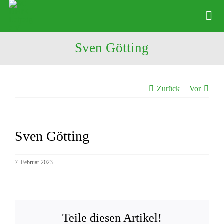
Zum
Inhalt
Tog
springen
Nav
Sven Götting
News
Verein
Zurück
Vor
Abteilungen
Physio
Sven Götting
Zeige
Angebote
grösseres
Bild
7. Februar 2023
Kontakte
Shop
Teile diesen Artikel!