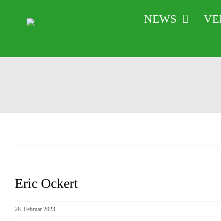
Zum
NEWS
VE
Inhalt
springen
Eric Ockert
Zeige
grösseres
Bild
28. Februar 2023