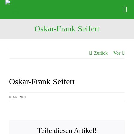
Zum
Inhalt
Tog
springen
Nav
Oskar-Frank Seifert
News
Verein
Zurück
Vor
Abteilungen
Physio
Oskar-Frank Seifert
Zeige
Angebote
grösseres
Bild
9. Mai 2024
Kontakte
Shop
Teile diesen Artikel!