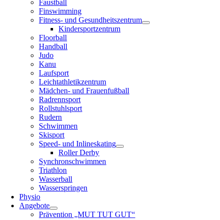
Faustball
Finswimming
Fitness- und Gesundheitszentrum
Kindersportzentrum
Floorball
Handball
Judo
Kanu
Laufsport
Leichtathletikzentrum
Mädchen- und Frauenfußball
Radrennsport
Rollstuhlsport
Rudern
Schwimmen
Skisport
Speed- und Inlineskating
Roller Derby
Synchronschwimmen
Triathlon
Wasserball
Wasserspringen
Physio
Angebote
Prävention „MUT TUT GUT“