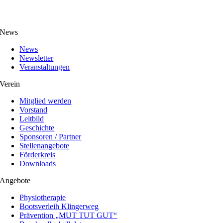
News
News
Newsletter
Veranstaltungen
Verein
Mitglied werden
Vorstand
Leitbild
Geschichte
Sponsoren / Partner
Stellenangebote
Förderkreis
Downloads
Angebote
Physiotherapie
Bootsverleih Klingerweg
Prävention „MUT TUT GUT“