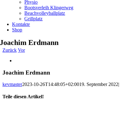
Physio
Bootsverleih Klingerweg
Beachvolleyballplatz
Grillplatz
Kontakte
Shop
Joachim Erdmann
Zurück
Vor
Zeige
grösseres
Bild
Joachim Erdmann
kevmaster
2023-10-26T14:48:05+02:00
19. September 2022
|
Teile diesen Artikel!
Facebook
X
WhatsApp
Telegram