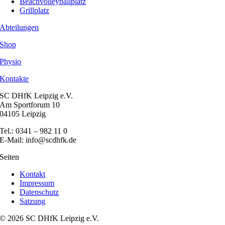
Beachvolleyballplatz
Grillplatz
Abteilungen
Shop
Physio
Kontakte
SC DHfK Leipzig e.V.
Am Sportforum 10
04105 Leipzig
Tel.: 0341 – 982 11 0
E-Mail: info@scdhfk.de
Seiten
Kontakt
Impressum
Datenschutz
Satzung
© 2026 SC DHfK Leipzig e.V.