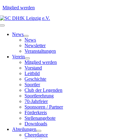
Mitglied werden
Zum
Inhalt
Toggle
springen
Navigation
News
News
Newsletter
Veranstaltungen
Verein
Mitglied werden
Vorstand
Leitbild
Geschichte
Sportler
Club der Legenden
Sportlerehrung
70-Jahrfeier
Sponsoren / Partner
Förderkreis
Stellenangebote
Downloads
Abteilungen
Cheerdance