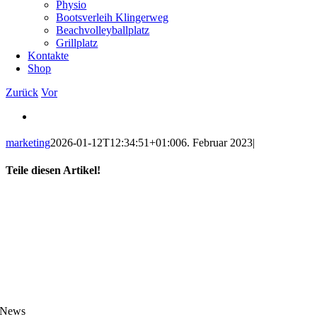
Physio
Bootsverleih Klingerweg
Beachvolleyballplatz
Grillplatz
Kontakte
Shop
Zurück
Vor
Zeige
grösseres
Bild
marketing
2026-01-12T12:34:51+01:00
6. Februar 2023
|
Teile diesen Artikel!
Facebook
X
WhatsApp
Telegram
News