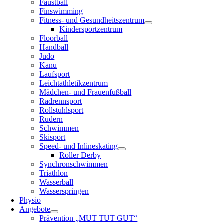
Faustball
Finswimming
Fitness- und Gesundheitszentrum
Kindersportzentrum
Floorball
Handball
Judo
Kanu
Laufsport
Leichtathletikzentrum
Mädchen- und Frauenfußball
Radrennsport
Rollstuhlsport
Rudern
Schwimmen
Skisport
Speed- und Inlineskating
Roller Derby
Synchronschwimmen
Triathlon
Wasserball
Wasserspringen
Physio
Angebote
Prävention „MUT TUT GUT“