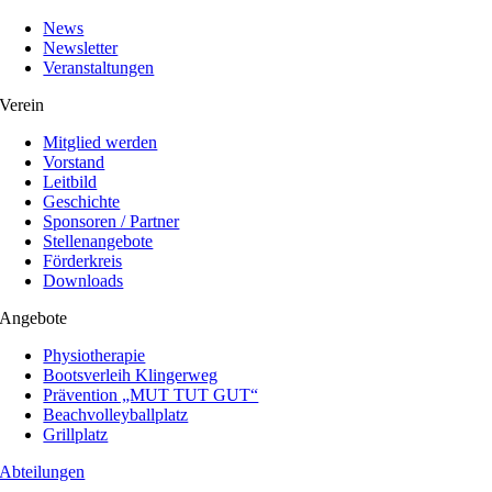
News
Newsletter
Veranstaltungen
Verein
Mitglied werden
Vorstand
Leitbild
Geschichte
Sponsoren / Partner
Stellenangebote
Förderkreis
Downloads
Angebote
Physiotherapie
Bootsverleih Klingerweg
Prävention „MUT TUT GUT“
Beachvolleyballplatz
Grillplatz
Abteilungen