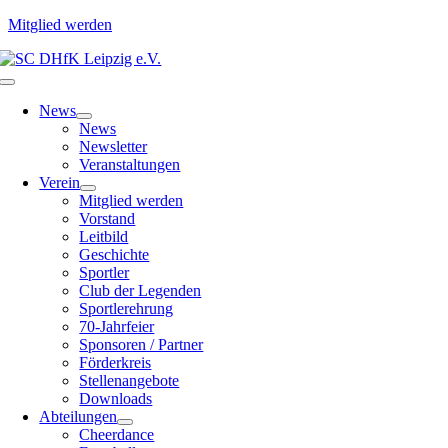
Mitglied werden
Zum
Inhalt
Toggle
springen
Navigation
News
News
Newsletter
Veranstaltungen
Verein
Mitglied werden
Vorstand
Leitbild
Geschichte
Sportler
Club der Legenden
Sportlerehrung
70-Jahrfeier
Sponsoren / Partner
Förderkreis
Stellenangebote
Downloads
Abteilungen
Cheerdance