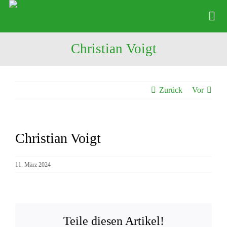
Zum
Inhalt
Tog
springen
Nav
Christian Voigt
News
Verein
Zurück
Vor
Abteilungen
Physio
Christian Voigt
Zeige
Angebote
grösseres
Bild
11. März 2024
Kontakte
Shop
Teile diesen Artikel!