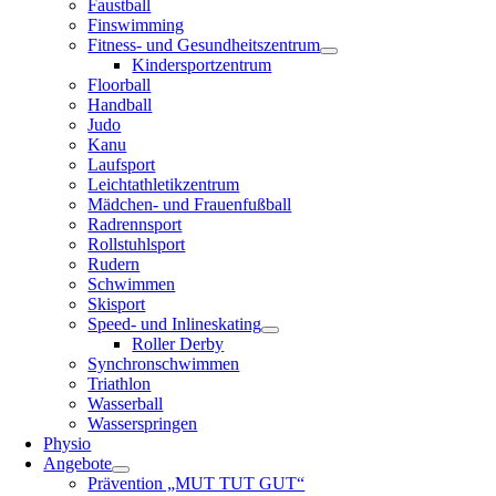
Faustball
Finswimming
Fitness- und Gesundheitszentrum
Kindersportzentrum
Floorball
Handball
Judo
Kanu
Laufsport
Leichtathletikzentrum
Mädchen- und Frauenfußball
Radrennsport
Rollstuhlsport
Rudern
Schwimmen
Skisport
Speed- und Inlineskating
Roller Derby
Synchronschwimmen
Triathlon
Wasserball
Wasserspringen
Physio
Angebote
Prävention „MUT TUT GUT“