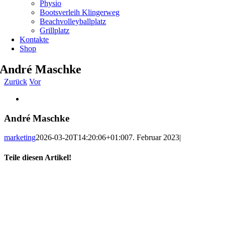
Physio
Bootsverleih Klingerweg
Beachvolleyballplatz
Grillplatz
Kontakte
Shop
André Maschke
Zurück
Vor
Zeige
grösseres
Bild
André Maschke
marketing
2026-03-20T14:20:06+01:00
7. Februar 2023
|
Teile diesen Artikel!
Facebook
X
WhatsApp
Telegram