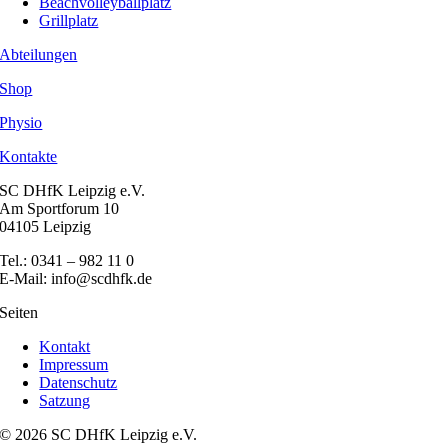
Beachvolleyballplatz
Grillplatz
Abteilungen
Shop
Physio
Kontakte
SC DHfK Leipzig e.V.
Am Sportforum 10
04105 Leipzig
Tel.: 0341 – 982 11 0
E-Mail: info@scdhfk.de
Seiten
Kontakt
Impressum
Datenschutz
Satzung
© 2026 SC DHfK Leipzig e.V.