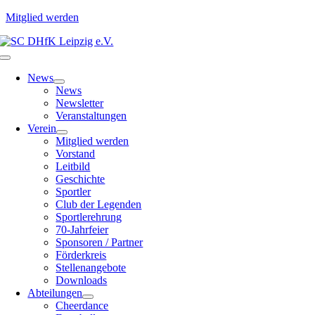
Mitglied werden
Zum
Inhalt
Toggle
springen
Navigation
News
News
Newsletter
Veranstaltungen
Verein
Mitglied werden
Vorstand
Leitbild
Geschichte
Sportler
Club der Legenden
Sportlerehrung
70-Jahrfeier
Sponsoren / Partner
Förderkreis
Stellenangebote
Downloads
Abteilungen
Cheerdance