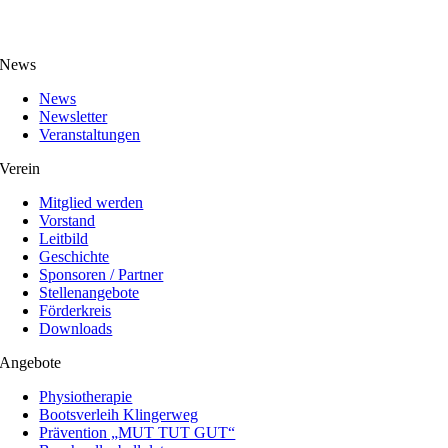
News
News
Newsletter
Veranstaltungen
Verein
Mitglied werden
Vorstand
Leitbild
Geschichte
Sponsoren / Partner
Stellenangebote
Förderkreis
Downloads
Angebote
Physiotherapie
Bootsverleih Klingerweg
Prävention „MUT TUT GUT“