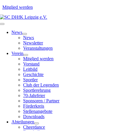
Mitglied werden
Zum
Inhalt
Toggle
springen
Navigation
News
News
Newsletter
Veranstaltungen
Verein
Mitglied werden
Vorstand
Leitbild
Geschichte
Sportler
Club der Legenden
Sportlerehrung
70-Jahrfeier
Sponsoren / Partner
Förderkreis
Stellenangebote
Downloads
Abteilungen
Cheerdance