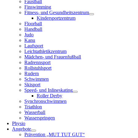
Faustball
Finswimming
Fitness- und Gesundheitszentrum
Kindersportzentrum
Floorball
Handball
Judo
Kanu
Laufsport
Leichtathletikzentrum
Mädchen- und Frauenfußball
Radrennsport
Rollstuhlsport
Rudern
Schwimmen
Skisport
Speed- und Inlineskating
Roller Derby
Synchronschwimmen
Triathlon
Wasserball
Wasserspringen
Physio
Angebote
Prävention „MUT TUT GUT“