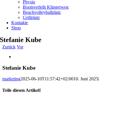
Physio
Bootsverleih Klingerweg
Beachvolleyballplatz
Grillplatz
Kontakte
Shop
Stefanie Kube
Zurück
Vor
Zeige
grösseres
Bild
Stefanie Kube
marketing
2025-06-10T11:57:42+02:00
10. Juni 2025
|
Teile diesen Artikel!
Facebook
X
WhatsApp
Telegram