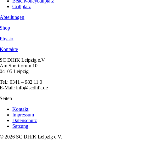
Beachvolleyballplatz
Grillplatz
Abteilungen
Shop
Physio
Kontakte
SC DHfK Leipzig e.V.
Am Sportforum 10
04105 Leipzig
Tel.: 0341 – 982 11 0
E-Mail: info@scdhfk.de
Seiten
Kontakt
Impressum
Datenschutz
Satzung
© 2026 SC DHfK Leipzig e.V.