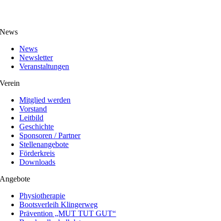
News
News
Newsletter
Veranstaltungen
Verein
Mitglied werden
Vorstand
Leitbild
Geschichte
Sponsoren / Partner
Stellenangebote
Förderkreis
Downloads
Angebote
Physiotherapie
Bootsverleih Klingerweg
Prävention „MUT TUT GUT“