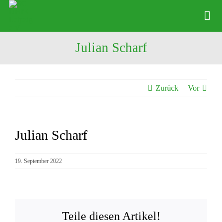
Zum
Inhalt
Tog
springen
Nav
Julian Scharf
News
Verein
Zurück
Vor
Abteilungen
Physio
Julian Scharf
Zeige
Angebote
grösseres
Bild
19. September 2022
Kontakte
Shop
Teile diesen Artikel!