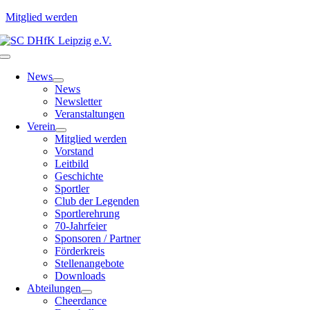
Mitglied werden
Zum
Inhalt
Toggle
springen
Navigation
News
News
Newsletter
Veranstaltungen
Verein
Mitglied werden
Vorstand
Leitbild
Geschichte
Sportler
Club der Legenden
Sportlerehrung
70-Jahrfeier
Sponsoren / Partner
Förderkreis
Stellenangebote
Downloads
Abteilungen
Cheerdance