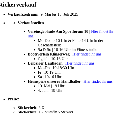
Stickerverkauf
Verkaufszeitraum:
9. Mai bis 18. Juli 2025
Verkaufsstellen
Vereinsgebäude Am Sportforum 10
|
Hier findet ih
uns
Mo-Do | 9-16 Uhr & Fr | 9-14 Uhr in der
Geschäftsstelle
Sa & So | 10-16 Uhr im Fitnessstudio
Bootsverleih Klingerweg
|
Hier findet ihr uns
täglich | 10-16 Uhr
Leipziger Laufladen
|
Hier findet ihr uns
Mo-Do | 10-18:30 Uhr
Fr | 10-19 Uhr
Sa | 10-16 Uhr
Heimspiele unserer Handballer
|
Hier findet ihr uns
19. Mai | 19 Uhr
4. Juni | 19 Uhr
Preise:
Stickerheft:
5 €
Stickertüte:
1 €
(enthält 5 Sticker)