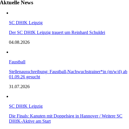
Aktuelle News
SC DHfK Leipzig
Der SC DHfK Leipzig trauert um Reinhard Schuldei
04.08.2026
Faustball
Stellenausschreibung: Faustball-Nachwuchstrainer*in (m/w/d) ab
01.09.26 gesucht
31.07.2026
SC DHfK Leipzig
Die Finals: Kanuten mit Doppelsieg in Hannover / Weitere SC
DHfK-Aktive am Start