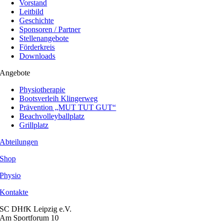
Vorstand
Leitbild
Geschichte
Sponsoren / Partner
Stellenangebote
Förderkreis
Downloads
Angebote
Physiotherapie
Bootsverleih Klingerweg
Prävention „MUT TUT GUT“
Beachvolleyballplatz
Grillplatz
Abteilungen
Shop
Physio
Kontakte
SC DHfK Leipzig e.V.
Am Sportforum 10