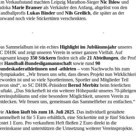
m Verkaufsstand machten Leipzig Marathon-Sieger
Nic Ihlow
und
udoka
Marie Branser
als Verkäufer den Anfang, abgelöst von den
andballprofis
Lukas Binder
und
Nils Greilich
, die später an der
orwand noch viele Stickertüten verschenkten.
as Sammelalbum ist ein echtes
Highlight im Jubiläumsjahr
unseres
C DHfK und zeigt unseren Verein in seiner ganzen Vielfalt. Auf
nsgesamt knapp
350 Stickern
finden sich alle
21 Abteilungen
, die Prof
er
Handball-Bundesligamannschaft
sowie rund
90
undeskaderathletinnen und -athleten
– vom Nachwuchs bis zum
lympiakader. „Wir freuen uns sehr, dass dieses Projekt nun Wirklichkei
eworden ist und so viele Sportlerinnen, Sportler und Mitglieder Teil
avon sind“, so SC DHfK-Präsident
Bernd Merbitz
beim feierlichen
uftakt. „Das Stickerheft ist ein weiterer Höhepunkt unseres 70-jährige
ereinsjubiläums und eine besondere Möglichkeit, unseren Verein zu
ntdecken. Wir freuen uns, gemeinsam das Sammelfieber zu entfachen.“
ie
Aktion läuft bis zum 18. Juli 2025
. Das individuell gestaltete
ammelheft ist für 5 Euro erhältlich, eine Stickertüte mit je fünf Stickern
ostet 1 Euro. Pro verkauftem Heft fließen 2 Euro direkt in die
ereinskasse und unterstützen die Umsetzung weiterer Vereinsprojekte.