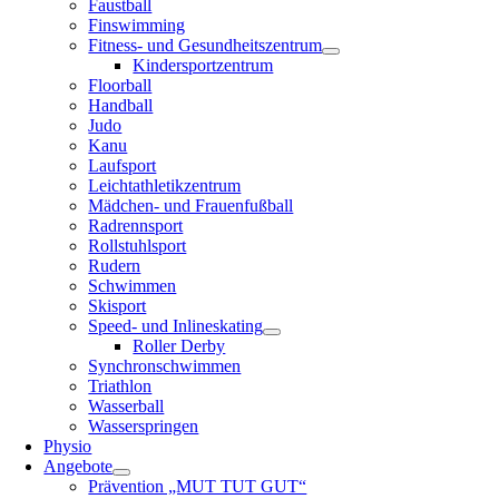
Faustball
Finswimming
Fitness- und Gesundheitszentrum
Kindersportzentrum
Floorball
Handball
Judo
Kanu
Laufsport
Leichtathletikzentrum
Mädchen- und Frauenfußball
Radrennsport
Rollstuhlsport
Rudern
Schwimmen
Skisport
Speed- und Inlineskating
Roller Derby
Synchronschwimmen
Triathlon
Wasserball
Wasserspringen
Physio
Angebote
Prävention „MUT TUT GUT“