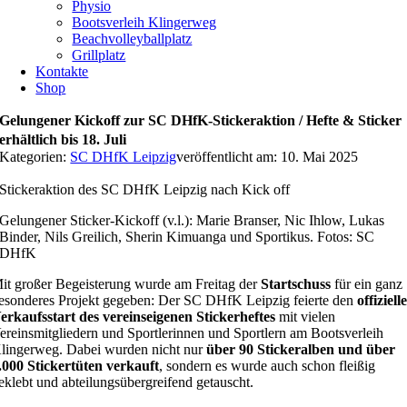
Physio
Bootsverleih Klingerweg
Beachvolleyballplatz
Grillplatz
Kontakte
Shop
Gelungener Kickoff zur SC DHfK-Stickeraktion / Hefte & Sticker
erhältlich bis 18. Juli
Kategorien:
SC DHfK Leipzig
veröffentlicht am: 10. Mai 2025
Stickeraktion des SC DHfK Leipzig nach Kick off
Gelungener Sticker-Kickoff (v.l.): Marie Branser, Nic Ihlow, Lukas
Binder, Nils Greilich, Sherin Kimuanga und Sportikus. Fotos: SC
DHfK
it großer Begeisterung wurde am Freitag der
Startschuss
für ein ganz
esonderes Projekt gegeben: Der SC DHfK Leipzig feierte den
offiziell
erkaufsstart des vereinseigenen Stickerheftes
mit vielen
ereinsmitgliedern und Sportlerinnen und Sportlern am Bootsverleih
lingerweg. Dabei wurden nicht nur
über 90 Stickeralben und über
.000 Stickertüten verkauft
, sondern es wurde auch schon fleißig
eklebt und abteilungsübergreifend getauscht.