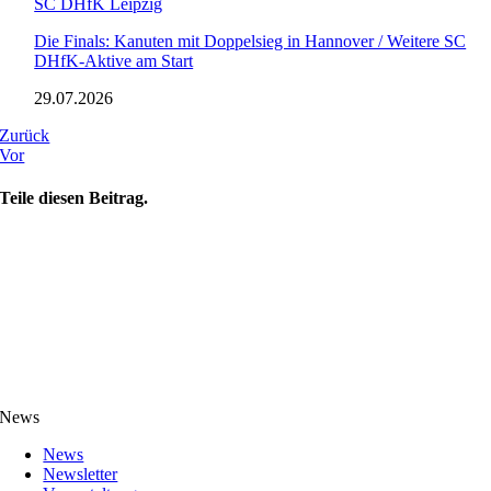
SC DHfK Leipzig
Die Finals: Kanuten mit Doppelsieg in Hannover / Weitere SC
DHfK-Aktive am Start
29.07.2026
Zurück
Vor
Teile diesen Beitrag.
News
News
Newsletter