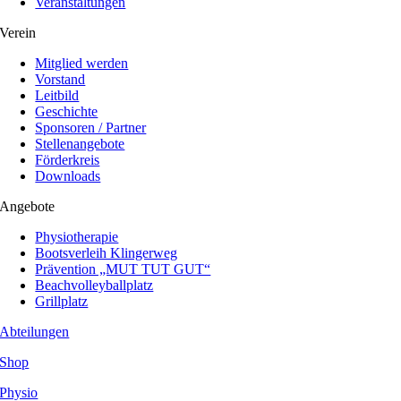
Veranstaltungen
Verein
Mitglied werden
Vorstand
Leitbild
Geschichte
Sponsoren / Partner
Stellenangebote
Förderkreis
Downloads
Angebote
Physiotherapie
Bootsverleih Klingerweg
Prävention „MUT TUT GUT“
Beachvolleyballplatz
Grillplatz
Abteilungen
Shop
Physio