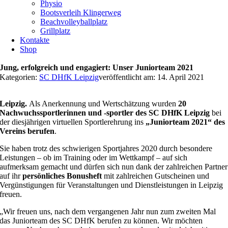
Physio
Bootsverleih Klingerweg
Beachvolleyballplatz
Grillplatz
Kontakte
Shop
Jung, erfolgreich und engagiert: Unser Juniorteam 2021
Kategorien:
SC DHfK Leipzig
veröffentlicht am: 14. April 2021
Leipzig.
Als Anerkennung und Wertschätzung wurden
20
Nachwuchssportlerinnen und -sportler des SC DHfK Leipzig
bei
der diesjährigen virtuellen Sportlerehrung ins
„Juniorteam 2021“ des
Vereins berufen
.
Sie haben trotz des schwierigen Sportjahres 2020 durch besondere
Leistungen – ob im Training oder im Wettkampf – auf
sich
aufmerksam gemacht und dürfen sich nun dank der zahlreichen Partner
auf ihr
persönliches Bonusheft
mit zahlreichen Gutscheinen und
Vergünstigungen für Veranstaltungen und Dienstleistungen in Leipzig
freuen.
„Wir freuen uns, nach dem vergangenen Jahr nun zum zweiten Mal
das Juniorteam des SC DHfK berufen zu können. Wir möchten