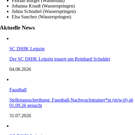
Florian Burger (Wasserball)
Johanna Krauß (Wasserspringen)
Julina Schnabel (Wasserspringen)
Elsa Sanchez (Wasserspringen)
Aktuelle News
SC DHfK Leipzig
Der SC DHfK Leipzig trauert um Reinhard Schuldei
04.08.2026
Faustball
Stellenausschreibung: Faustball-Nachwuchstrainer*in (m/w/d) ab
01.09.26 gesucht
31.07.2026