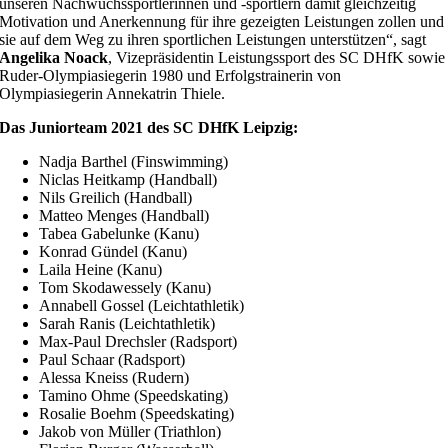
unseren Nachwuchssportlerinnen und -sportlern damit gleichzeitig
Motivation und Anerkennung für ihre gezeigten Leistungen zollen und
sie auf dem Weg zu ihren sportlichen Leistungen unterstützen“, sagt
Angelika Noack
, Vizepräsidentin Leistungssport des SC DHfK sowie
Ruder-Olympiasiegerin 1980 und Erfolgstrainerin von
Olympiasiegerin Annekatrin Thiele.
Das Juniorteam 2021 des SC DHfK Leipzig:
Nadja Barthel (Finswimming)
Niclas Heitkamp (Handball)
Nils Greilich (Handball)
Matteo Menges (Handball)
Tabea Gabelunke (Kanu)
Konrad Gündel (Kanu)
Laila Heine (Kanu)
Tom Skodawessely (Kanu)
Annabell Gossel (Leichtathletik)
Sarah Ranis (Leichtathletik)
Max-Paul Drechsler (Radsport)
Paul Schaar (Radsport)
Alessa Kneiss (Rudern)
Tamino Ohme (Speedskating)
Rosalie Boehm (Speedskating)
Jakob von Müller (Triathlon)