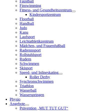
Faustball
Finswimming
Fitness- und Gesundheitszentrum
Kindersportzentrum
Floorball
Handball
Judo
Kanu
Laufsport
Leichtathletikzentrum
Mädchen- und Frauenfußball
Radrennsport
Rollstuhlsport
Rudern
Schwimmen
Skisport
Speed- und Inlineskating
Roller Derby
Synchronschwimmen
Triathlon
Wasserball
Wasserspringen
Physio
Angebote
Prävention „MUT TUT GUT“