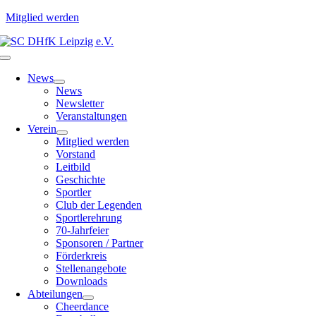
Mitglied werden
Zum
Inhalt
Toggle
springen
Navigation
News
News
Newsletter
Veranstaltungen
Verein
Mitglied werden
Vorstand
Leitbild
Geschichte
Sportler
Club der Legenden
Sportlerehrung
70-Jahrfeier
Sponsoren / Partner
Förderkreis
Stellenangebote
Downloads
Abteilungen
Cheerdance