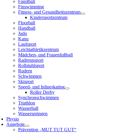
Faustball
Finswimming
Fitness- und Gesundheitszentrum
Kindersportzentrum
Floorball
Handball
Judo
Kanu
Laufsport
Leichtathletikzentrum
Mädchen- und Frauenfußball
Radrennsport
Rollstuhlsport
Rudern
Schwimmen
Skisport
Speed- und Inlineskating
Roller Derby
Synchronschwimmen
Triathlon
Wasserball
Wasserspringen
Physio
Angebote
Prävention „MUT TUT GUT“