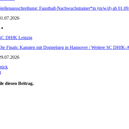
Stellenausschreibung: Faustball-Nachwuchstrainer*in (m/w/d) ab 01.09
31.07.2026
SC DHfK Leipzig
Die Finals: Kanuten mit Doppelsieg in Hannover / Weitere SC DHfK-A
29.07.2026
rück
r
ile diesen Beitrag.