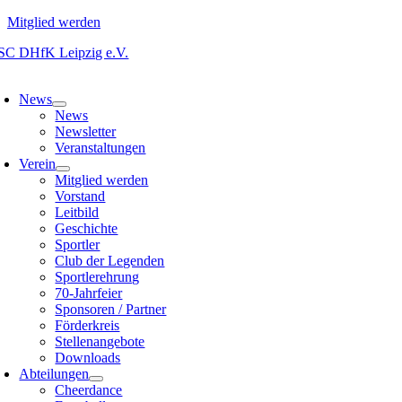
Mitglied werden
Zum
Inhalt
oggle
springen
avigation
News
News
Newsletter
Veranstaltungen
Verein
Mitglied werden
Vorstand
Leitbild
Geschichte
Sportler
Club der Legenden
Sportlerehrung
70-Jahrfeier
Sponsoren / Partner
Förderkreis
Stellenangebote
Downloads
Abteilungen
Cheerdance