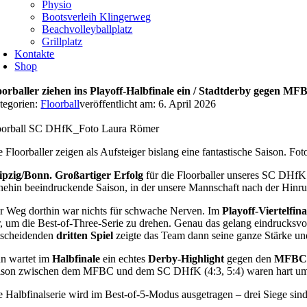
Physio
Bootsverleih Klingerweg
Beachvolleyballplatz
Grillplatz
Kontakte
Shop
oorballer ziehen ins Playoff-Halbfinale ein / Stadtderby gegen MF
tegorien:
Floorball
veröffentlicht am: 6. April 2026
oorball SC DHfK_Foto Laura Römer
e Floorballer zeigen als Aufsteiger bislang eine fantastische Saison. F
ipzig/Bonn.
Großartiger Erfolg
für die Floorballer unseres
SC DHfK 
nehin beeindruckende Saison, in der unsere Mannschaft nach der Hinrun
r Weg dorthin war nichts für schwache Nerven. Im
Playoff-Viertelfina
r, um die Best-of-Three-Serie zu drehen. Genau das gelang eindrucksvo
tscheidenden
dritten Spiel
zeigte das Team dann seine ganze Stärke un
n wartet im
Halbfinale
ein echtes
Derby-Highlight
gegen den
MFBC 
ison zwischen dem MFBC und dem SC DHfK (4:3, 5:4) waren hart um
e Halbfinalserie wird im Best-of-5-Modus ausgetragen – drei Siege sind