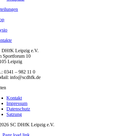
teilungen
op
ysio
ntakte
 DHfK Leipzig e.V.
 Sportforum 10
105 Leipzig
l.: 0341 – 982 11 0
Mail: info@scdhfk.de
iten
Kontakt
Impressum
Datenschutz
Satzung
2026 SC DHfK Leipzig e.V.
Page load link