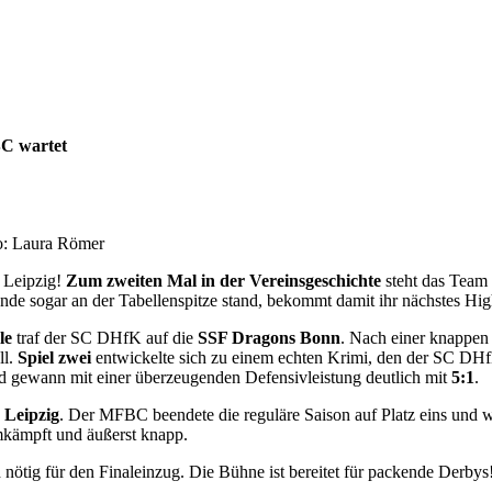
BC wartet
oto: Laura Römer
Leipzig!
Zum zweiten Mal in der Vereinsgeschichte
steht das Team
de sogar an der Tabellenspitze stand, bekommt damit ihr nächstes Hig
le
traf der SC DHfK auf die
SSF Dragons Bonn
. Nach einer knappe
ll.
Spiel zwei
entwickelte sich zu einem echten Krimi, den der SC D
d gewann mit einer überzeugenden Defensivleistung deutlich mit
5:1
.
Leipzig
. Der MFBC beendete die reguläre Saison auf Platz eins und w
kämpft und äußerst knapp.
 nötig für den Finaleinzug. Die Bühne ist bereitet für packende Derbys