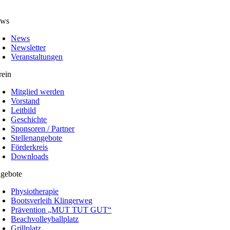
ws
News
Newsletter
Veranstaltungen
rein
Mitglied werden
Vorstand
Leitbild
Geschichte
Sponsoren / Partner
Stellenangebote
Förderkreis
Downloads
gebote
Physiotherapie
Bootsverleih Klingerweg
Prävention „MUT TUT GUT“
Beachvolleyballplatz
Grillplatz