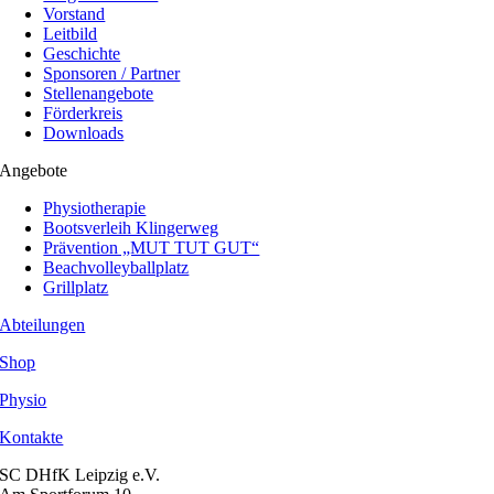
Vorstand
Leitbild
Geschichte
Sponsoren / Partner
Stellenangebote
Förderkreis
Downloads
Angebote
Physiotherapie
Bootsverleih Klingerweg
Prävention „MUT TUT GUT“
Beachvolleyballplatz
Grillplatz
Abteilungen
Shop
Physio
Kontakte
SC DHfK Leipzig e.V.