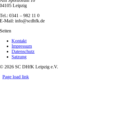
Am Sportforum 10
04105 Leipzig
Tel.: 0341 – 982 11 0
E-Mail: info@scdhfk.de
Seiten
Kontakt
Impressum
Datenschutz
Satzung
© 2026 SC DHfK Leipzig e.V.
Page load link
Nach
oben