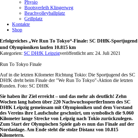
Physio
Bootsverleih Klingerweg
Beachvolleyballplatz
Grillplatz
Kontakte
Shop
Erfolgreiches „We Run To Tokyo“-Finale: SC DHfK-Sportjugend
und Olympioniken laufen 10.815 km
Kategorien:
SC DHfK Leipzig
veröffentlicht am: 24. Juli 2021
Run To Tokyo Finale
Auf in die letzten Kilometer Richtung Tokio: Die Sportjugend des SC
DHfK dreht beim Finale der "We Run To Tokyo"-Aktion die letzten
Runden. Foto: SC DHfK
Sie haben ihr Ziel erreicht – und das mehr als deutlich! Zehn
Wochen lang haben über 220 NachwuchssportlerInnen des SC
DHfK Leipzig gemeinsam mit Olympioniken und dem Vorstand
des Vereins ihre Laufschuhe geschnürt, um symbolisch die 9.060
Kilometer lange Strecke von Leipzig nach Tokio zurückzulegen.
Zum Start der Olympischen Spiele gab es nun das Finale auf der
Nordanlage. Am Ende steht die stolze Distanz von 10.815
Kilometern.