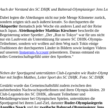
Auch der Vorstand des SC DHfK und Bahnrad-Olympiasieger Jens Leh
Dabei legten die Abteilungen nicht nur jede Menge Kilometer zurück,
sondern zeigten sich auch äußerst kreativ. So durchquerten die
Skisportler
thematisch jede Woche ein anderes Land auf der Reise
nach Japan.
Abteilungsleiter Matthias Kirschner
beschreibt die
Begeisterung seiner Sportler: „Der „Run to Tokyo“ war für uns nicht
nur ein Laufevent als Unterstützung für unsere SC DHfK-Olympia-
Teilnehmer, sondern wir wollten auf dem Weg nach Tokio einige
Traditionen der durchquerten Länder in Bildern sowie lustigen Videos
auf unserem
Instagram-Account
präsentieren. Daraus entstand ein
tolles Gemeinschaftsgefühl unter den Sportlern.“
Neben der Sportjugend unterstützten Club-Legenden wie Ruder-Olymp
hier mit Steffen Matthes, Leiter Sport des SC DHfK. Foto: SC DHfK
Gestärkt wurde das Gemeinschaftsfühl zudem zwischen den
aufstrebenden NachwuchsportlerInnen und ihren Olympia-Idolen. 20
Club-Legenden des SC DHfK, allesamt Teilnehmer und
Medaillengewinner bei Olympischen Spielen, unterstützten die
Sportjugend bei ihrem Lauf-Ziel, darunter
Ruder-Olympiasiegerin
Angelika Noack
und der
zweifache Bahnrad-Olympiasieger Jens