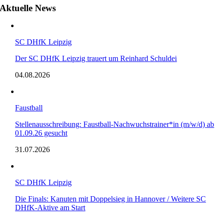
Aktuelle News
SC DHfK Leipzig
Der SC DHfK Leipzig trauert um Reinhard Schuldei
04.08.2026
Faustball
Stellenausschreibung: Faustball-Nachwuchstrainer*in (m/w/d) ab
01.09.26 gesucht
31.07.2026
SC DHfK Leipzig
Die Finals: Kanuten mit Doppelsieg in Hannover / Weitere SC
DHfK-Aktive am Start