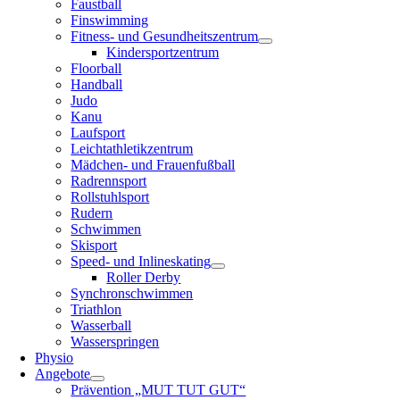
Faustball
Finswimming
Fitness- und Gesundheitszentrum
Kindersportzentrum
Floorball
Handball
Judo
Kanu
Laufsport
Leichtathletikzentrum
Mädchen- und Frauenfußball
Radrennsport
Rollstuhlsport
Rudern
Schwimmen
Skisport
Speed- und Inlineskating
Roller Derby
Synchronschwimmen
Triathlon
Wasserball
Wasserspringen
Physio
Angebote
Prävention „MUT TUT GUT“