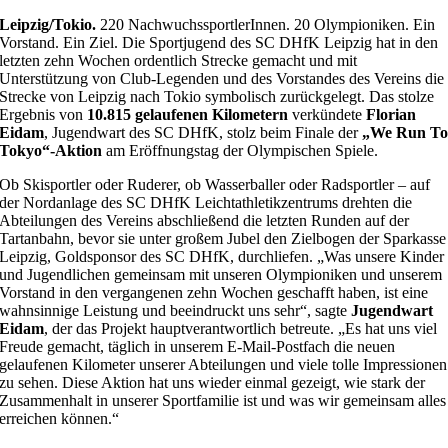
Leipzig/Tokio.
220 NachwuchssportlerInnen. 20 Olympioniken. Ein
Vorstand. Ein Ziel. Die Sportjugend des SC DHfK Leipzig hat in den
letzten zehn Wochen ordentlich Strecke gemacht und mit
Unterstützung von Club-Legenden und des Vorstandes des Vereins die
Strecke von Leipzig nach Tokio symbolisch zurückgelegt. Das stolze
Ergebnis von
10.815 gelaufenen Kilometern
verkündete
Florian
Eidam
, Jugendwart des SC DHfK, stolz beim Finale der
„We Run T
Tokyo“-Aktion
am Eröffnungstag der Olympischen Spiele.
Ob Skisportler oder Ruderer, ob Wasserballer oder Radsportler – auf
der Nordanlage des SC DHfK Leichtathletikzentrums drehten die
Abteilungen des Vereins abschließend die letzten Runden auf der
Tartanbahn, bevor sie unter großem Jubel den Zielbogen der Sparkasse
Leipzig, Goldsponsor des SC DHfK, durchliefen. „Was unsere Kinder
und Jugendlichen gemeinsam mit unseren Olympioniken und unserem
Vorstand in den vergangenen zehn Wochen geschafft haben, ist eine
wahnsinnige Leistung und beeindruckt uns sehr“, sagte
Jugendwart
Eidam
, der das Projekt hauptverantwortlich betreute. „Es hat uns viel
Freude gemacht, täglich in unserem E-Mail-Postfach die neuen
gelaufenen Kilometer unserer Abteilungen und viele tolle Impressionen
zu sehen. Diese Aktion hat uns wieder einmal gezeigt, wie stark der
Zusammenhalt in unserer Sportfamilie ist und was wir gemeinsam alles
erreichen können.“