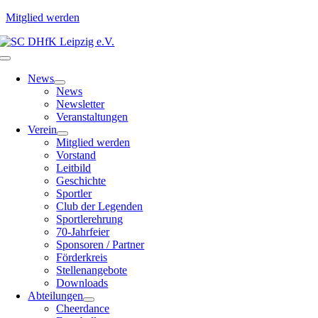
Mitglied werden
Zum
Inhalt
Toggle
springen
Navigation
News
News
Newsletter
Veranstaltungen
Verein
Mitglied werden
Vorstand
Leitbild
Geschichte
Sportler
Club der Legenden
Sportlerehrung
70-Jahrfeier
Sponsoren / Partner
Förderkreis
Stellenangebote
Downloads
Abteilungen
Cheerdance