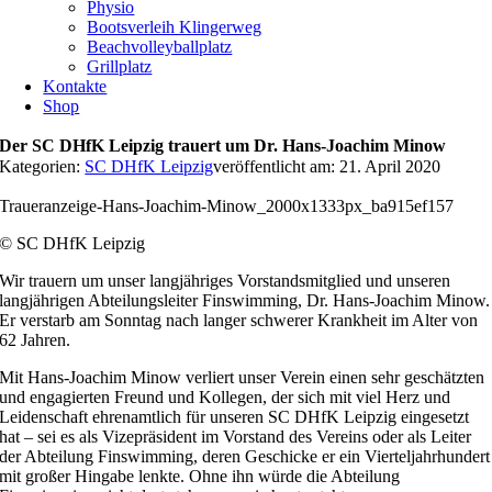
Physio
Bootsverleih Klingerweg
Beachvolleyballplatz
Grillplatz
Kontakte
Shop
Der SC DHfK Leipzig trauert um Dr. Hans-Joachim Minow
Kategorien:
SC DHfK Leipzig
veröffentlicht am: 21. April 2020
Traueranzeige-Hans-Joachim-Minow_2000x1333px_ba915ef157
© SC DHfK Leipzig
Wir trauern um unser langjähriges Vorstandsmitglied und unseren
langjährigen Abteilungsleiter Finswimming, Dr. Hans-Joachim Minow.
Er verstarb am Sonntag nach langer schwerer Krankheit im Alter von
62 Jahren.
Mit Hans-Joachim Minow verliert unser Verein einen sehr geschätzten
und engagierten Freund und Kollegen, der sich mit viel Herz und
Leidenschaft ehrenamtlich für unseren SC DHfK Leipzig eingesetzt
hat – sei es als Vizepräsident im Vorstand des Vereins oder als Leiter
der Abteilung Finswimming, deren Geschicke er ein Vierteljahrhundert
mit großer Hingabe lenkte. Ohne ihn würde die Abteilung