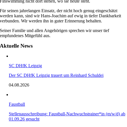
Finswimming nicht dort stehen, wo sie heute steht.
Für seinen jahrelangen Einsatz, der nicht hoch genug eingeschätzt
werden kann, sind wir Hans-Joachim auf ewig in tiefer Dankbarkeit
verbunden. Wir werden ihn in guter Erinnerung behalten.
Seiner Familie und allen Angehörigen sprechen wir unser tief
empfundenes Mitgefühl aus.
Aktuelle News
SC DHfK Leipzig
Der SC DHfK Leipzig trauert um Reinhard Schuldei
04.08.2026
Faustball
Stellenausschreibung: Faustball-Nachwuchstrainer*in (m/w/d) ab
01.09.26 gesucht