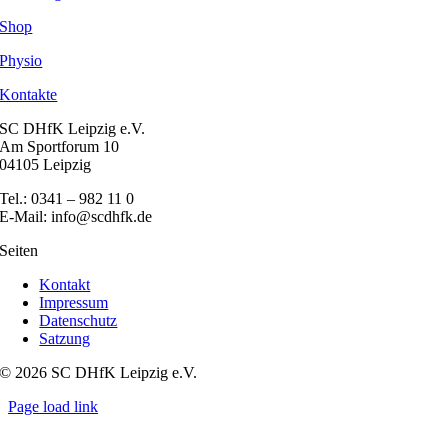
Shop
Physio
Kontakte
SC DHfK Leipzig e.V.
Am Sportforum 10
04105 Leipzig
Tel.: 0341 – 982 11 0
E-Mail: info@scdhfk.de
Seiten
Kontakt
Impressum
Datenschutz
Satzung
© 2026 SC DHfK Leipzig e.V.
Page load link
Nach
oben