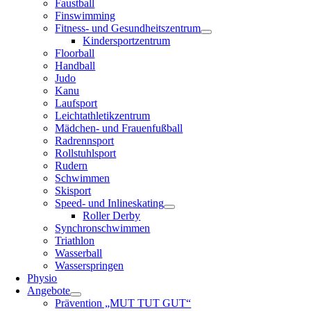
Faustball
Finswimming
Fitness- und Gesundheitszentrum
Kindersportzentrum
Floorball
Handball
Judo
Kanu
Laufsport
Leichtathletikzentrum
Mädchen- und Frauenfußball
Radrennsport
Rollstuhlsport
Rudern
Schwimmen
Skisport
Speed- und Inlineskating
Roller Derby
Synchronschwimmen
Triathlon
Wasserball
Wasserspringen
Physio
Angebote
Prävention „MUT TUT GUT“