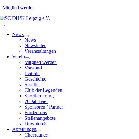
Mitglied werden
Zum
Inhalt
Toggle
springen
Navigation
News
News
Newsletter
Veranstaltungen
Verein
Mitglied werden
Vorstand
Leitbild
Geschichte
Sportler
Club der Legenden
Sportlerehrung
70-Jahrfeier
Sponsoren / Partner
Förderkreis
Stellenangebote
Downloads
Abteilungen
Cheerdance