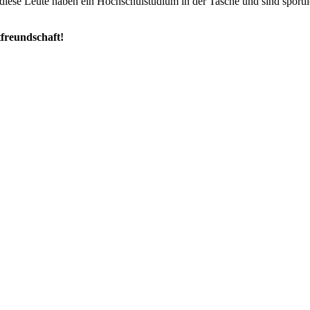
n diese Leute haben ein Hochschulstudium in der Tasche und sind sportl
tfreundschaft!