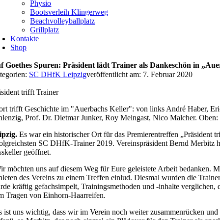
Physio
Bootsverleih Klingerweg
Beachvolleyballplatz
Grillplatz
Kontakte
Shop
f Goethes Spuren: Präsident lädt Trainer als Dankeschön in „Aue
tegorien:
SC DHfK Leipzig
veröffentlicht am: 7. Februar 2020
sident trifft Trainer
ort trifft Geschichte im "Auerbachs Keller": von links André Haber, E
hlenzig, Prof. Dr. Dietmar Junker, Roy Meingast, Nico Malcher. Obe
ipzig.
Es war ein historischer Ort für das Premierentreffen „Präsident
folgreichsten SC DHfK-Trainer 2019. Vereinspräsident Bernd Merbitz h
skeller geöffnet.
ir möchten uns auf diesem Weg für Eure geleistete Arbeit bedanken. Mi
hleten des Vereins zu einem Treffen einlud. Diesmal wurden die Trai
rde kräftig gefachsimpelt, Trainingsmethoden und -inhalte verglichen, 
m Tragen von Einhorn-Haarreifen.
s ist uns wichtig, dass wir im Verein noch weiter zusammenrücken und 