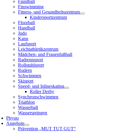
Faustball
Finswimming
Fitness- und Gesundheitszentrum
Kindersportzentrum
Floorball
Handball
Judo
Kanu
Laufsport
Leichtathletikzentrum
Mädchen- und Frauenfußball
Radrennsport
Rollstuhlsport
Rudern
Schwimmen
Skisport
Speed- und Inlineskating
Roller Derby
Synchronschwimmen
Triathlon
Wasserball
Wasserspringen
Physio
Angebote
Prävention „MUT TUT GUT“