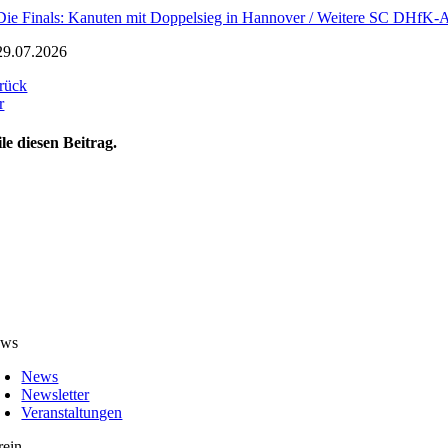
Die Finals: Kanuten mit Doppelsieg in Hannover / Weitere SC DHfK-A
29.07.2026
rück
r
ile diesen Beitrag.
ws
News
Newsletter
Veranstaltungen
rein