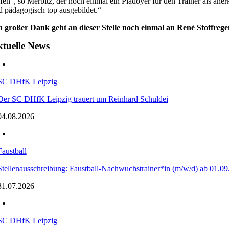
lfen“, so Merbitz, der noch einmal ein Plädoyer für den Trainer als ane
d pädagogisch top ausgebildet.“
n großer Dank geht an dieser Stelle noch einmal an René Stoffreg
tuelle News
SC DHfK Leipzig
Der SC DHfK Leipzig trauert um Reinhard Schuldei
04.08.2026
Faustball
Stellenausschreibung: Faustball-Nachwuchstrainer*in (m/w/d) ab 01.09
31.07.2026
SC DHfK Leipzig