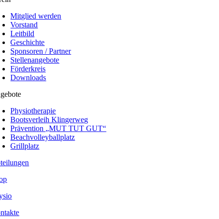
Mitglied werden
Vorstand
Leitbild
Geschichte
Sponsoren / Partner
Stellenangebote
Förderkreis
Downloads
gebote
Physiotherapie
Bootsverleih Klingerweg
Prävention „MUT TUT GUT“
Beachvolleyballplatz
Grillplatz
teilungen
op
ysio
ntakte