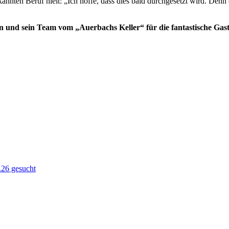
rkannten Beruf hielt: „Ich hoffe, dass dies bald durchgesetzt wird. Den
en und sein Team vom „Auerbachs Keller“ für die fantastische Gas
.26 gesucht