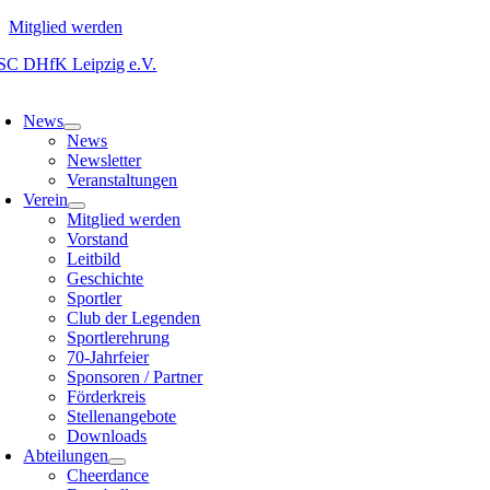
Mitglied werden
Zum
Inhalt
oggle
springen
avigation
News
News
Newsletter
Veranstaltungen
Verein
Mitglied werden
Vorstand
Leitbild
Geschichte
Sportler
Club der Legenden
Sportlerehrung
70-Jahrfeier
Sponsoren / Partner
Förderkreis
Stellenangebote
Downloads
Abteilungen
Cheerdance