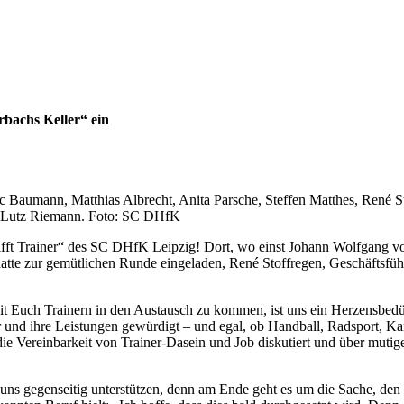
rbachs Keller“ ein
ric Baumann, Matthias Albrecht, Anita Parsche, Steffen Matthes, René 
n: Lutz Riemann. Foto: SC DHfK
 trifft Trainer“ des SC DHfK Leipzig! Dort, wo einst Johann Wolfgang 
atte zur gemütlichen Runde eingeladen, René Stoffregen, Geschäftsfüh
t Euch Trainern in den Austausch zu kommen, ist uns ein Herzensbedürf
ner und ihre Leistungen gewürdigt – und egal, ob Handball, Radsport
die Vereinbarkeit von Trainer-Dasein und Job diskutiert und über mutig
uns gegenseitig unterstützen, denn am Ende geht es um die Sache, den 