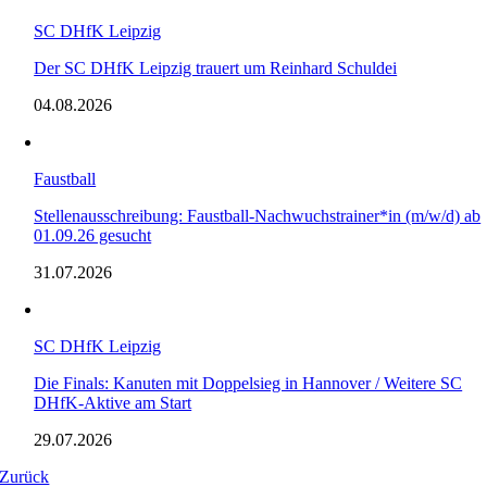
SC DHfK Leipzig
Der SC DHfK Leipzig trauert um Reinhard Schuldei
04.08.2026
Faustball
Stellenausschreibung: Faustball-Nachwuchstrainer*in (m/w/d) ab
01.09.26 gesucht
31.07.2026
SC DHfK Leipzig
Die Finals: Kanuten mit Doppelsieg in Hannover / Weitere SC
DHfK-Aktive am Start
29.07.2026
Zurück