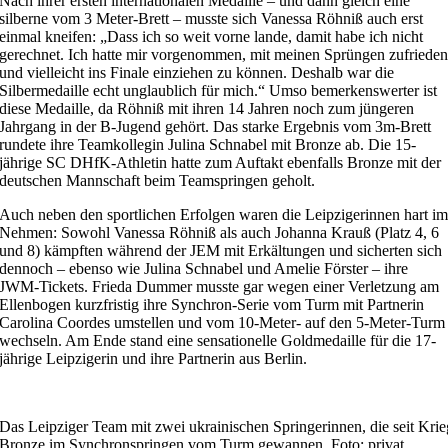
Nach ihrer ersten internationalen Medaille – und dann gleich eine
silberne vom 3 Meter-Brett – musste sich Vanessa Röhniß auch erst
einmal kneifen: „Dass ich so weit vorne lande, damit habe ich nicht
gerechnet. Ich hatte mir vorgenommen, mit meinen Sprüngen zufriede
und vielleicht ins Finale einziehen zu können. Deshalb war die
Silbermedaille echt unglaublich für mich.“ Umso bemerkenswerter ist
diese Medaille, da Röhniß mit ihren 14 Jahren noch zum jüngeren
Jahrgang in der B-Jugend gehört. Das starke Ergebnis vom 3m-Brett
rundete ihre Teamkollegin Julina Schnabel mit Bronze ab. Die 15-
jährige SC DHfK-Athletin hatte zum Auftakt ebenfalls Bronze mit der
deutschen Mannschaft beim Teamspringen geholt.
Auch neben den sportlichen Erfolgen waren die Leipzigerinnen hart i
Nehmen: Sowohl Vanessa Röhniß als auch Johanna Krauß (Platz 4, 6
und 8) kämpften während der JEM mit Erkältungen und sicherten sich
dennoch – ebenso wie Julina Schnabel und Amelie Förster – ihre
JWM-Tickets. Frieda Dummer musste gar wegen einer Verletzung am
Ellenbogen kurzfristig ihre Synchron-Serie vom Turm mit Partnerin
Carolina Coordes umstellen und vom 10-Meter- auf den 5-Meter-Turm
wechseln. Am Ende stand eine sensationelle Goldmedaille für die 17-
jährige Leipzigerin und ihre Partnerin aus Berlin.
Das Leipziger Team mit zwei ukrainischen Springerinnen, die seit Krie
Bronze im Synchronspringen vom Turm gewannen. Foto: privat