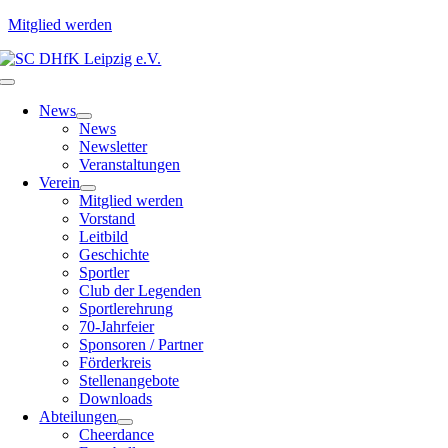
Mitglied werden
Zum
Inhalt
Toggle
springen
Navigation
News
News
Newsletter
Veranstaltungen
Verein
Mitglied werden
Vorstand
Leitbild
Geschichte
Sportler
Club der Legenden
Sportlerehrung
70-Jahrfeier
Sponsoren / Partner
Förderkreis
Stellenangebote
Downloads
Abteilungen
Cheerdance