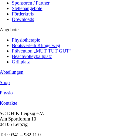
Sponsoren / Partner
Stellenangebote
Förderkreis
Downloads
Angebote
Physiotherapie
Bootsverleih Klingerweg
Prävention „MUT TUT GUT“
Beachvolleyballplatz
Grillplatz
Abteilungen
Shop
Physio
Kontakte
SC DHfK Leipzig e.V.
Am Sportforum 10
04105 Leipzig
Tel.: 0341 – 982 11 0