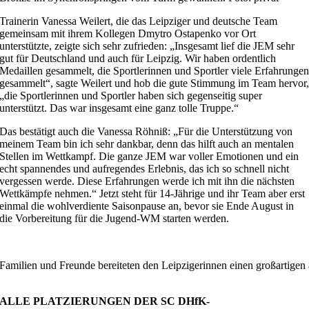
Trainerin Vanessa Weilert, die das Leipziger und deutsche Team
gemeinsam mit ihrem Kollegen Dmytro Ostapenko vor Ort
unterstützte, zeigte sich sehr zufrieden: „Insgesamt lief die JEM sehr
gut für Deutschland und auch für Leipzig. Wir haben ordentlich
Medaillen gesammelt, die Sportlerinnen und Sportler viele Erfahrunge
gesammelt“, sagte Weilert und hob die gute Stimmung im Team hervor
„die Sportlerinnen und Sportler haben sich gegenseitig super
unterstützt. Das war insgesamt eine ganz tolle Truppe.“
Das bestätigt auch die Vanessa Röhniß: „Für die Unterstützung von
meinem Team bin ich sehr dankbar, denn das hilft auch an mentalen
Stellen im Wettkampf. Die ganze JEM war voller Emotionen und ein
echt spannendes und aufregendes Erlebnis, das ich so schnell nicht
vergessen werde. Diese Erfahrungen werde ich mit ihn die nächsten
Wettkämpfe nehmen.“ Jetzt steht für 14-Jährige und ihr Team aber erst
einmal die wohlverdiente Saisonpause an, bevor sie Ende August in
die Vorbereitung für die Jugend-WM starten werden.
Familien und Freunde bereiteten den Leipzigerinnen einen großartigen 
ALLE PLATZIERUNGEN DER SC DHfK-