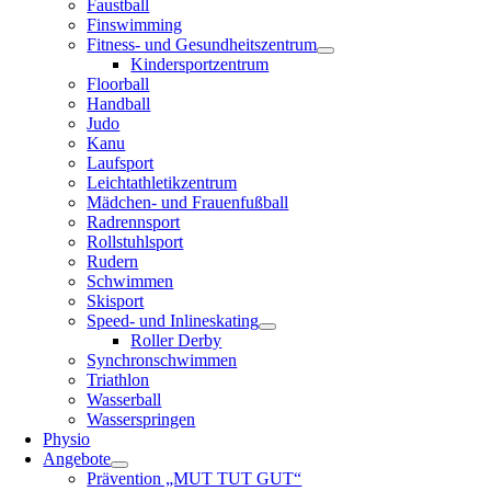
Faustball
Finswimming
Fitness- und Gesundheitszentrum
Kindersportzentrum
Floorball
Handball
Judo
Kanu
Laufsport
Leichtathletikzentrum
Mädchen- und Frauenfußball
Radrennsport
Rollstuhlsport
Rudern
Schwimmen
Skisport
Speed- und Inlineskating
Roller Derby
Synchronschwimmen
Triathlon
Wasserball
Wasserspringen
Physio
Angebote
Prävention „MUT TUT GUT“