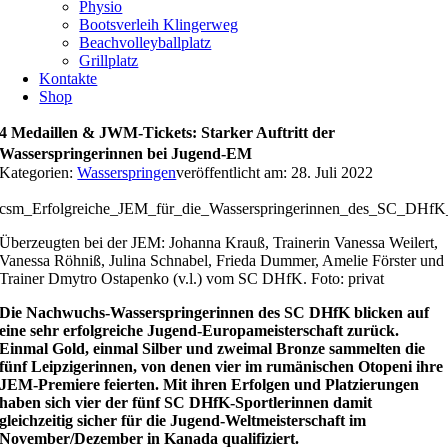
Physio
Bootsverleih Klingerweg
Beachvolleyballplatz
Grillplatz
Kontakte
Shop
4 Medaillen & JWM-Tickets: Starker Auftritt der
Wasserspringerinnen bei Jugend-EM
Kategorien:
Wasserspringen
veröffentlicht am: 28. Juli 2022
csm_Erfolgreiche_JEM_für_die_Wasserspringerinnen_des_SC_DHfK_
Überzeugten bei der JEM: Johanna Krauß, Trainerin Vanessa Weilert,
Vanessa Röhniß, Julina Schnabel, Frieda Dummer, Amelie Förster und
Trainer Dmytro Ostapenko (v.l.) vom SC DHfK. Foto: privat
Die Nachwuchs-Wasserspringerinnen des SC DHfK blicken auf
eine sehr erfolgreiche Jugend-Europameisterschaft zurück.
Einmal Gold, einmal Silber und zweimal Bronze sammelten die
fünf Leipzigerinnen, von denen vier im rumänischen Otopeni ihre
JEM-Premiere feierten. Mit ihren Erfolgen und Platzierungen
haben sich vier der fünf SC DHfK-Sportlerinnen damit
gleichzeitig sicher für die Jugend-Weltmeisterschaft im
November/Dezember in Kanada qualifiziert.