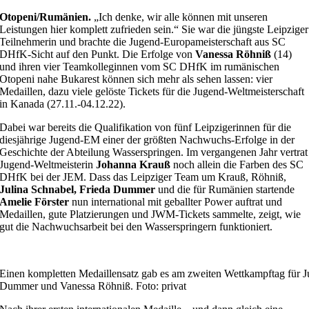
Otopeni/Rumänien.
„Ich denke, wir alle können mit unseren
Leistungen hier komplett zufrieden sein.“ Sie war die jüngste Leipziger
Teilnehmerin und brachte die Jugend-Europameisterschaft aus SC
DHfK-Sicht auf den Punkt. Die Erfolge von
Vanessa Röhniß
(14)
und ihren vier Teamkolleginnen vom SC DHfK im rumänischen
Otopeni nahe Bukarest können sich mehr als sehen lassen: vier
Medaillen, dazu viele gelöste Tickets für die Jugend-Weltmeisterschaft
in Kanada (27.11.-04.12.22).
Dabei war bereits die Qualifikation von fünf Leipzigerinnen für die
diesjährige Jugend-EM einer der größten Nachwuchs-Erfolge in der
Geschichte der Abteilung Wasserspringen. Im vergangenen Jahr vertrat
Jugend-Weltmeisterin
Johanna Krauß
noch allein die Farben des SC
DHfK bei der JEM. Dass das Leipziger Team um Krauß, Röhniß,
Julina Schnabel, Frieda Dummer
und die für Rumänien startende
Amelie Förster
nun international mit geballter Power auftrat und
Medaillen, gute Platzierungen und JWM-Tickets sammelte, zeigt, wie
gut die Nachwuchsarbeit bei den Wasserspringern funktioniert.
Einen kompletten Medaillensatz gab es am zweiten Wettkampftag für Ju
Dummer und Vanessa Röhniß. Foto: privat